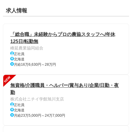
求人情報
「総合職」未経験からプロの農協スタッフへ/年休
125日/転勤無
峰延農業協同組合
正社員
北海道
月給16万6,630円～28万円
NEW
無資格/介護職員・ヘルパー/賞与あり/企業/日勤・夜
勤
株式会社ニチイ学館旭川支店
正社員
北海道
月給23万5,000円～24万7,000円