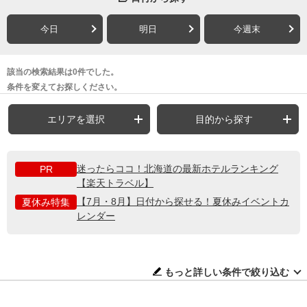
今日
明日
今週末
該当の検索結果は0件でした。
条件を変えてお探しください。
エリアを選択
目的から探す
迷ったらココ！北海道の最新ホテルランキング
PR
【楽天トラベル】
【7月・8月】日付から探せる！夏休みイベントカ
夏休み特集
レンダー
もっと詳しい条件で絞り込む