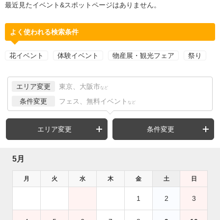
最近見たイベント&スポットページはありません。
よく使われる検索条件
花イベント
体験イベント
物産展・観光フェア
祭り
エリア変更
東京、大阪市
など
条件変更
フェス、無料イベント
など
エリア変更
条件変更
5月
月
火
水
木
金
土
日
1
2
3