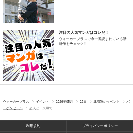
注目の人気マンガはコレだ！
ウォーカープラスで今一番読まれている話
題作をチェック!!
ウォーカープラス
イベント
2026年05月
22日
北海道のイベント
バ
ーゲンセール
恋人と・夫婦で
利用規約
プライバシーポリシー