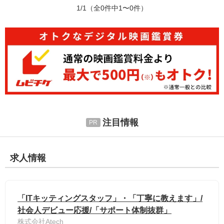
1/1
（全0件中1〜0件）
注目情報
求人情報
「ITキッティングスタッフ」・「丁寧に教えます」/
社会人デビュー応援/「サポート体制抜群」
株式会社Atech