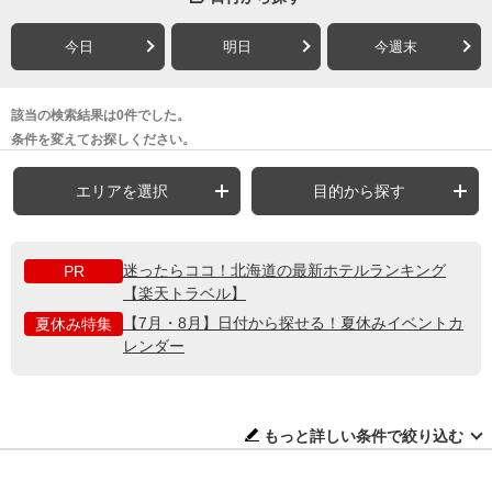
今日
明日
今週末
該当の検索結果は0件でした。
条件を変えてお探しください。
エリアを選択
目的から探す
迷ったらココ！北海道の最新ホテルランキング
PR
【楽天トラベル】
【7月・8月】日付から探せる！夏休みイベントカ
夏休み特集
レンダー
もっと詳しい条件で絞り込む