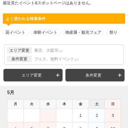
最近見たイベント&スポットページはありません。
よく使われる検索条件
花イベント
体験イベント
物産展・観光フェア
祭り
エリア変更
東京、大阪市
など
条件変更
フェス、無料イベント
など
エリア変更
条件変更
5月
月
火
水
木
金
土
日
1
2
3