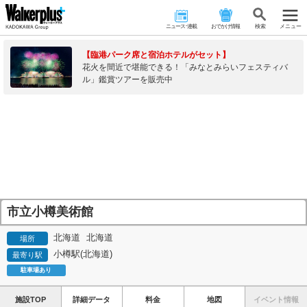
ニュース･連載
おでかけ情報
検 索
メニュー
【臨港パーク席と宿泊ホテルがセット】
花火を間近で堪能できる！「みなとみらいフェスティバ
ル」鑑賞ツアーを販売中
市立小樽美術館
北海道
北海道
場所
小樽駅(北海道)
最寄り駅
駐車場あり
施設TOP
詳細データ
料金
地図
イベント情報