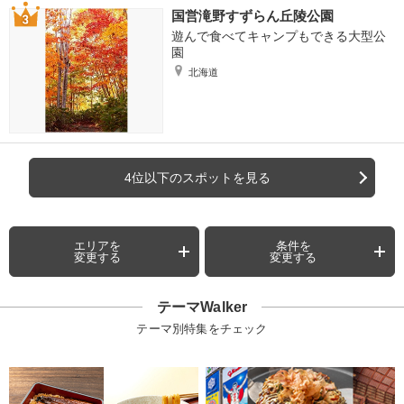
国営滝野すずらん丘陵公園
遊んで食べてキャンプもできる大型公
園
北海道
4位以下のスポットを見る
エリアを
条件を
変更する
変更する
テーマWalker
テーマ別特集をチェック