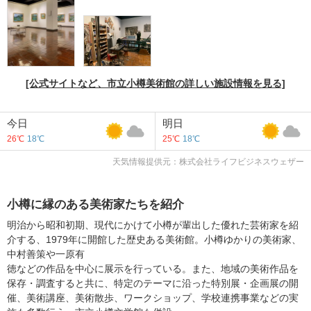
[公式サイトなど、市立小樽美術館の詳しい施設情報を見る]
今日
明日
26℃
18℃
25℃
18℃
天気情報提供元：株式会社ライフビジネスウェザー
小樽に縁のある美術家たちを紹介
明治から昭和初期、現代にかけて小樽が輩出した優れた芸術家を紹
介する、1979年に開館した歴史ある美術館。小樽ゆかりの美術家、
中村善策や一原有
徳などの作品を中心に展示を行っている。また、地域の美術作品を
保存・調査すると共に、特定のテーマに沿った特別展・企画展の開
催、美術講座、美術散歩、ワークショップ、学校連携事業などの実