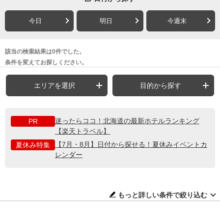
今日
明日
今週末
該当の検索結果は0件でした。
条件を変えてお探しください。
エリアを選択
目的から探す
迷ったらココ！北海道の最新ホテルランキング
PR
【楽天トラベル】
【7月・8月】日付から探せる！夏休みイベントカ
夏休み特集
レンダー
もっと詳しい条件で絞り込む