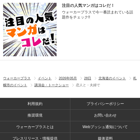
注目の人気マンガはコレだ！
ウォーカープラスで今一番読まれている話
題作をチェック!!
ウォーカープラス
イベント
2026年05月
28日
北海道のイベント
札
幌市のイベント
講演会・トークショー
恋人と・夫婦で
利用規約
プライバシーポリシー
推奨環境
お問い合わせ
ウォーカープラスとは
Webプッシュ通知について
プレスリリース・情報提供
媒体資料