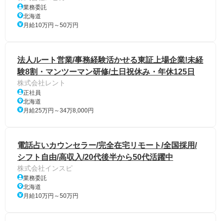
業務委託
北海道
月給10万円～50万円
法人ルート営業/事務経験活かせる東証上場企業!未経
験8割・マンツーマン研修/土日祝休み・年休125日
株式会社レント
正社員
北海道
月給25万円～34万8,000円
電話占いカウンセラー/完全在宅リモート/全国採用/
シフト自由/高収入/20代後半から50代活躍中
株式会社インスピ
業務委託
北海道
月給10万円～50万円