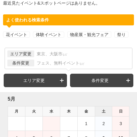
最近見たイベント&スポットページはありません。
よく使われる検索条件
花イベント
体験イベント
物産展・観光フェア
祭り
エリア変更
東京、大阪市
など
条件変更
フェス、無料イベント
など
エリア変更
条件変更
5月
月
火
水
木
金
土
日
1
2
3