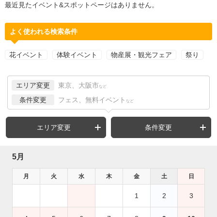
最近見たイベント&スポットページはありません。
よく使われる検索条件
花イベント
体験イベント
物産展・観光フェア
祭り
エリア変更
東京、大阪市
など
条件変更
フェス、無料イベント
など
エリア変更
条件変更
5月
月
火
水
木
金
土
日
1
2
3