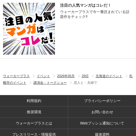
注目の人気マンガはコレだ！
ウォーカープラスで今一番読まれている話
題作をチェック!!
ウォーカープラス
イベント
2026年05月
29日
北海道のイベント
札
幌市のイベント
講演会・トークショー
恋人と・夫婦で
利用規約
プライバシーポリシー
推奨環境
お問い合わせ
ウォーカープラスとは
Webプッシュ通知について
プレスリリース・情報提供
媒体資料