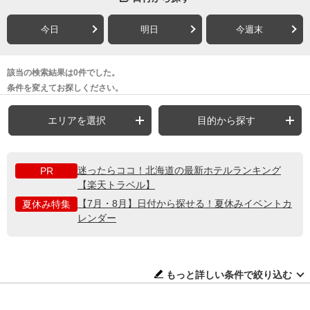
今日
明日
今週末
該当の検索結果は0件でした。
条件を変えてお探しください。
エリアを選択
目的から探す
迷ったらココ！北海道の最新ホテルランキング
PR
【楽天トラベル】
【7月・8月】日付から探せる！夏休みイベントカ
夏休み特集
レンダー
もっと詳しい条件で絞り込む