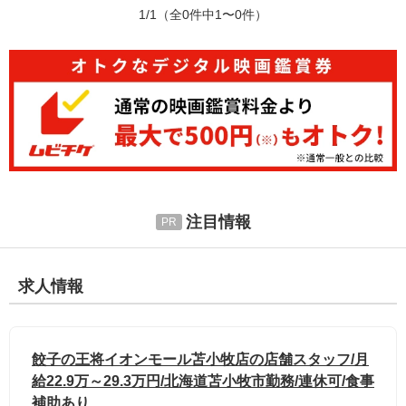
1/1
（全0件中1〜0件）
注目情報
求人情報
餃子の王将イオンモール苫小牧店の店舗スタッフ/月
給22.9万～29.3万円/北海道苫小牧市勤務/連休可/食事
補助あり