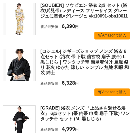
[SOUBIEN] ソウビエン 浴衣 2点 セット (浴
衣/兵児帯) レディース フリーサイズ グレー
ジュに黄色×グレージュ ykt10091-obs10011
6,390
新品最安値：
円
Amazonで購入
[ロシェル] ジギーズショップ メンズ 浴衣 6
点セット (浴衣 帯 下駄 信玄袋 扇子 腰帯) L
黒しじら｜ワンタッチ帯 簡単着付け 夏服 祭
り 花火 ゆかた 涼しい シンプル 無地 和服 和
装 紳士
6,328
新品最安値：
円
Amazonで購入
[GRADE] 浴衣 メンズ 「上品さを魅せる浴
衣」 6点セット (帯 内帯 巾着 扇子 下駄) ワン
タッチ帯 セット (M, 黒しじら)
4,999
新品最安値：
円