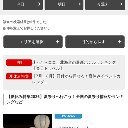
今日
明日
今週末
該当の検索結果は0件でした。
条件を変えてお探しください。
エリアを選択
目的から探す
迷ったらココ！北海道の最新ホテルランキング
PR
【楽天トラベル】
【7月・8月】日付から探せる！夏休みイベントカ
夏休み特集
レンダー
【夏休み特集2026】夏祭りへ行こう！全国の夏祭り情報やランキ
ングなど
夏祭り2026