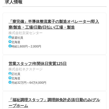
求人情報
「寮完備」半導体整流素子の製造オペレーター/即入
寮/製造・工場/日勤/日払い/工場・製造
株式会社京栄センター
派遣社員
北海道
時給1,600円～2,000円
営業スタッフ/年間休日実質125日
株式会社ネクステージ
正社員
北海道
月給32万円～64万4,000円
「福祉調理スタッフ」調理師免許必須/日勤のみ/グル
ープホーム