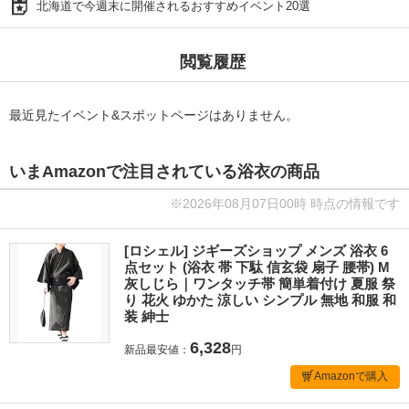
北海道で今週末に開催されるおすすめイベント20選
閲覧履歴
最近見たイベント&スポットページはありません。
いまAmazonで注目されている浴衣の商品
※2026年08月07日00時 時点の情報です
[ロシェル] ジギーズショップ メンズ 浴衣 6
点セット (浴衣 帯 下駄 信玄袋 扇子 腰帯) M
灰しじら｜ワンタッチ帯 簡単着付け 夏服 祭
り 花火 ゆかた 涼しい シンプル 無地 和服 和
装 紳士
6,328
新品最安値：
円
Amazonで購入