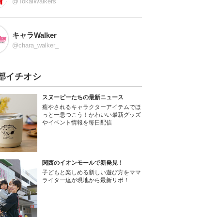
@TokaiWalkers
キャラWalker
@chara_walker_
部イチオシ
スヌーピーたちの最新ニュース
癒やされるキャラクターアイテムでほ
っと一息つこう！かわいい最新グッズ
やイベント情報を毎日配信
関西のイオンモールで新発見！
子どもと楽しめる新しい遊び方をママ
ライター達が現地から最新リポ！