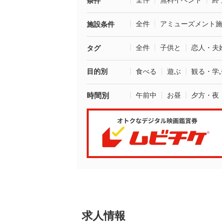
全件
無料イベント
終
条件
全件
アミューズメント
施設条件
全件
子供と
恋人・夫
タグ
目的別
食べる
遊ぶ
観る・学
時間別
午前中
お昼
夕方・夜
求人情報