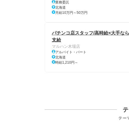
業務委託
北海道
月給10万円～50万円
パチンコ店スタッフ/高時給×大手ならで
支給
マルハン木場店
アルバイト・パート
北海道
時給1,210円～
テ
テー