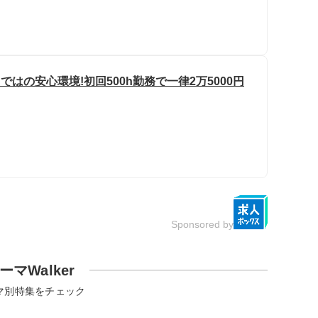
はの安心環境!初回500h勤務で一律2万5000円
Sponsored by
ーマWalker
マ別特集をチェック