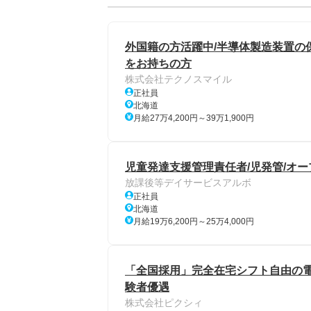
外国籍の方活躍中/半導体製造装置の
をお持ちの方
株式会社テクノスマイル
正社員
北海道
月給27万4,200円～39万1,900円
児童発達支援管理責任者/児発管/オー
放課後等デイサービスアルボ
正社員
北海道
月給19万6,200円～25万4,000円
「全国採用」完全在宅シフト自由の電話
験者優遇
株式会社ピクシィ