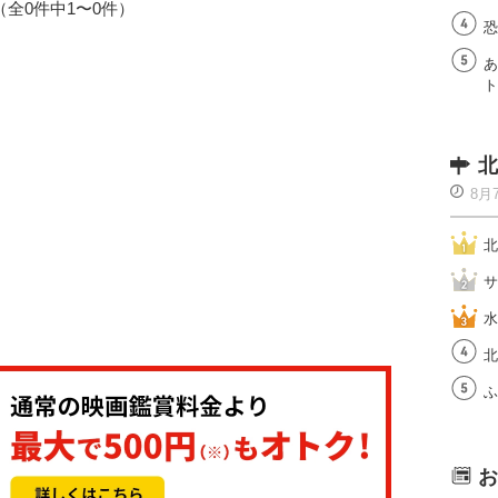
1（全0件中1〜0件）
恐
あ
ト
北
8月
北
サ
水
北
ふ
お