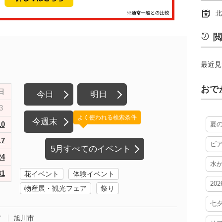
北
閲
最近見
おで
日
今日
明日
3
よく使われる検索条件
今週末
10
夏
17
ビ
5月すべてのイベント
24
水
31
花イベント
体験イベント
20
物産展・観光フェア
祭り
七
市
旭川市