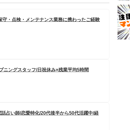
保守・点検・メンテナンス業務に携わったご経験
プニングスタッフ/日祝休み×残業平均5時間
占い師/恋愛特化/20代後半から50代活躍中/経