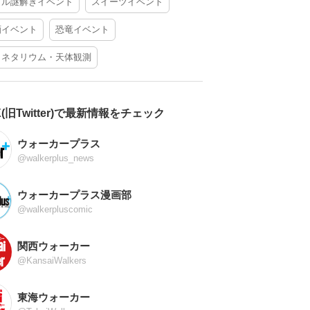
アル謎解きイベント
スイーツイベント
酒イベント
恐竜イベント
ラネタリウム・天体観測
X(旧Twitter)で最新情報をチェック
ウォーカープラス
@walkerplus_news
ウォーカープラス漫画部
@walkerpluscomic
関西ウォーカー
@KansaiWalkers
東海ウォーカー