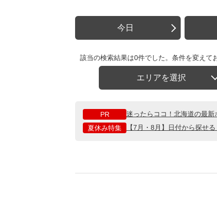
今日
該当の検索結果は0件でした。条件を変えて
エリアを選択
迷ったらココ！北海道の最新
PR
【7月・8月】日付から探せ
夏休み特集