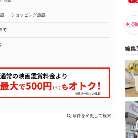
了間際
施設
ショッピング施設
婦で
ぶ
編集
条件を変更して検索