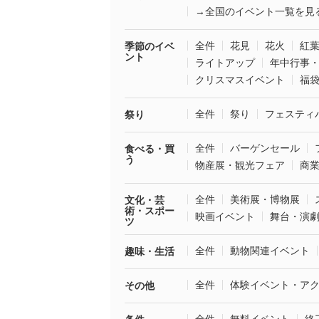
→全国のイベント一覧を見
全件
花見
花火
紅
季節のイベ
ント
ライトアップ
年中行事
クリスマスイベント
福
全件
祭り
フェスティ
祭り
全件
バーゲンセール
食べる・買
う
物産展・観光フェア
商
全件
美術展・博物展
文化・芸
術・スポー
映画イベント
舞台・演
ツ
全件
動物関連イベント
趣味・生活
全件
体験イベント・ア
その他