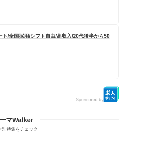
/全国採用/シフト自由/高収入/20代後半から50
Sponsored by
ーマWalker
マ別特集をチェック