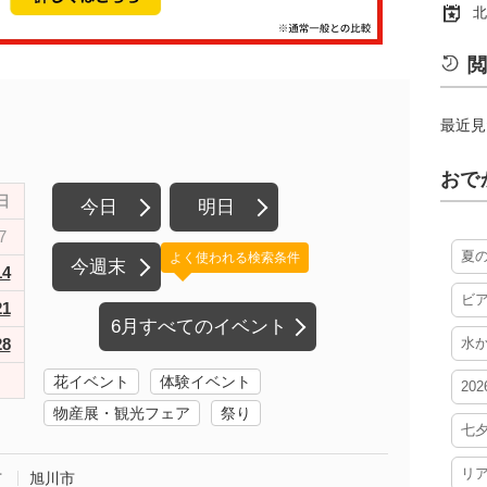
北
閲
最近見
おで
日
今日
明日
7
夏
よく使われる検索条件
今週末
14
ビ
21
6月すべてのイベント
28
水
花イベント
体験イベント
20
物産展・観光フェア
祭り
七
リ
市
旭川市