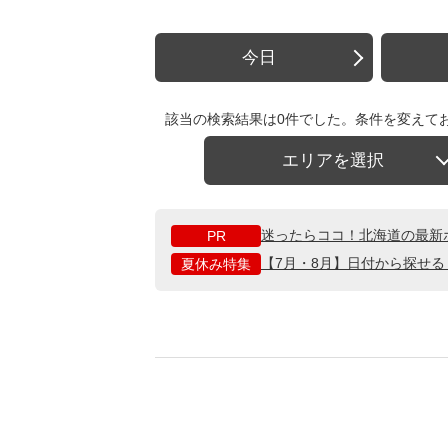
今日
該当の検索結果は0件でした。条件を変えて
エリアを選択
迷ったらココ！北海道の最新
PR
【7月・8月】日付から探せ
夏休み特集