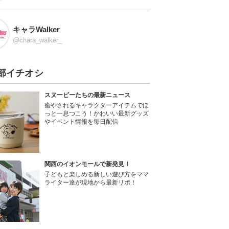
キャラWalker
@chara_walker_
部イチオシ
スヌーピーたちの最新ニュース
癒やされるキャラクターアイテムでほ
っと一息つこう！かわいい最新グッズ
やイベント情報を毎日配信
関西のイオンモールで新発見！
子どもと楽しめる新しい遊び方をママ
ライター達が現地から最新リポ！