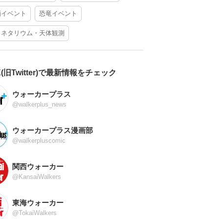
酒イベント
恐竜イベント
ラネタリウム・天体観測
X(旧Twitter)で最新情報をチェック
ウォーカープラス
@walkerplus_news
ウォーカープラス漫画部
@walkerpluscomic
関西ウォーカー
@KansaiWalkers
東海ウォーカー
@TokaiWalkers