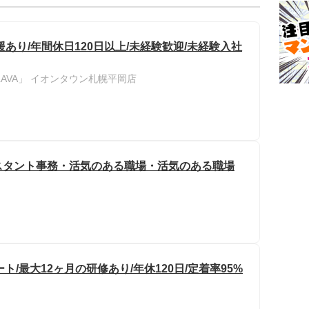
あり/年間休日120日以上/未経験歓迎/未経験入社
AVA」 イオンタウン札幌平岡店
スタント事務・活気のある職場・活気のある職場
ト/最大12ヶ月の研修あり/年休120日/定着率95%