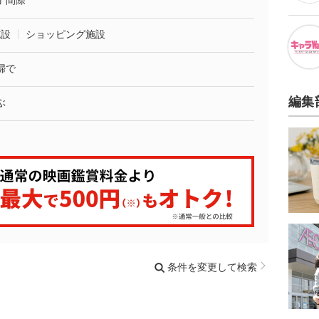
了間際
施設
ショッピング施設
婦で
編集
ぶ
条件を変更して検索