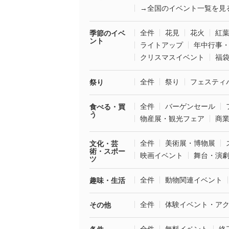
→全国のイベント一覧を見
全件
花見
花火
紅
季節のイベ
ント
ライトアップ
年中行事
クリスマスイベント
福
全件
祭り
フェスティ
祭り
全件
バーゲンセール
食べる・買
う
物産展・観光フェア
商
全件
美術展・博物展
文化・芸
術・スポー
映画イベント
舞台・演
ツ
全件
動物関連イベント
趣味・生活
全件
体験イベント・ア
その他