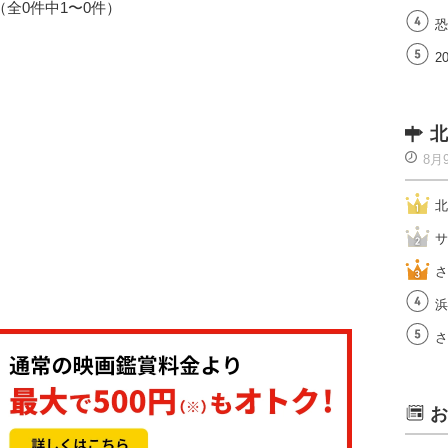
1（全0件中1〜0件）
恐
2
北
8月
北
サ
さ
浜
さ
お