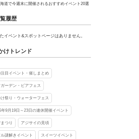
海道で今週末に開催されるおすすめイベント20選
覧履歴
たイベント&スポットページはありません。
かけトレンド
の注目イベント・催しまとめ
アガーデン・ビアフェス
かけ祭り・ウォーターフェス
26年9月19日～23日の連休開催イベント
夕まつり
アジサイの見頃
アル謎解きイベント
スイーツイベント