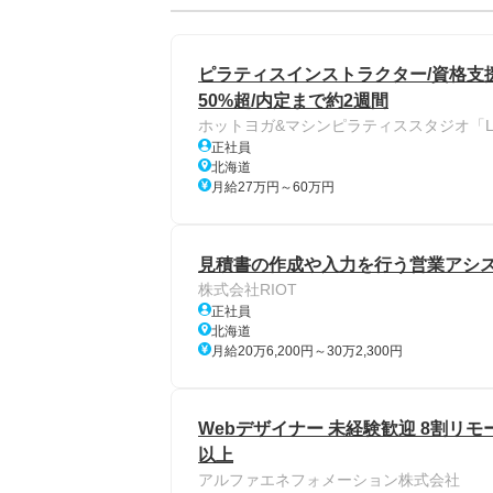
ピラティスインストラクター/資格支援
50%超/内定まで約2週間
ホットヨガ&マシンピラティススタジオ「L
正社員
北海道
月給27万円～60万円
見積書の作成や入力を行う営業アシ
株式会社RIOT
正社員
北海道
月給20万6,200円～30万2,300円
Webデザイナー 未経験歓迎 8割リモー
以上
アルファエネフォメーション株式会社