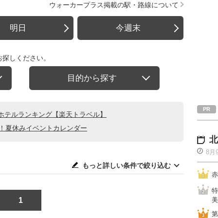
ウォーカープラス掲載の駅・路線について
明日
今週末
お探しください。
目的から探す
ホテルランキング【楽天トラベル】
る！夏休みイベントカレンダー
北
8月
もっと詳しい条件で絞り込む
赤
特
1
美
第