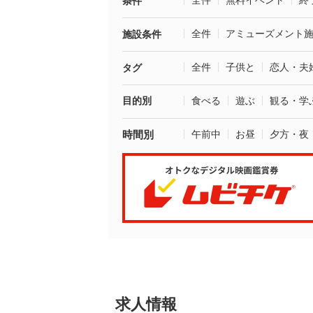
全件
無料イベント
終
条件
全件
アミューズメント
施設条件
全件
子供と
恋人・夫
タグ
目的別
食べる
遊ぶ
観る・学
時間別
午前中
お昼
夕方・夜
求人情報