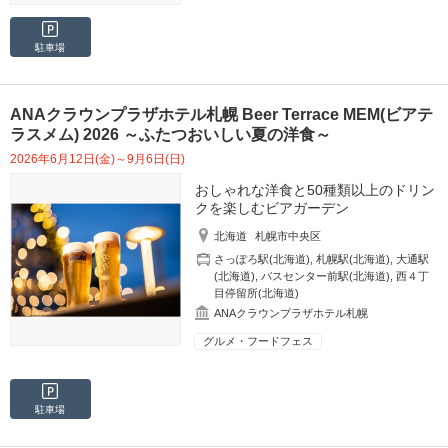
駐車場
ANAクラウンプラザホテル札幌 Beer Terrace MEM(ビアテ
ラスメム) 2026 ～ふたつおいしい夏の洋食～
2026年6月12日(金)～9月6日(日)
おしゃれな洋食と50種類以上のドリン
クを楽しむビアガーデン
北海道
札幌市中央区
さっぽろ駅(北海道)
,
札幌駅(北海道)
,
大通駅
(北海道)
,
バスセンター前駅(北海道)
,
西４丁
目停留所(北海道)
ANAクラウンプラザホテル札幌
グルメ・フードフェス
駐車場