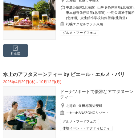
北海道
札幌市中央区
中島公園駅(北海道)
,
山鼻９条停留所(北海道)
,
東本願寺前停留所(北海道)
,
中島公園通停留所
(北海道)
,
資生館小学校前停留所(北海道)
札幌エクセルホテル東急
グルメ・フードフェス
駐車場
水上のアフタヌーンティー by ピエール・エルメ・パリ
2026年4月29日(水)～10月12日(月)
ドーナツボートで優雅なアフタヌーン
ティー
北海道
虻田郡倶知安町
ニセコHANAZONOリゾート
グルメ・フードフェス
体験イベント・アクティビティ