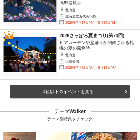
感型展覧会
北海道
北海道立近代美術館
2026年7月17日(金)～8月30日(日)
2026さっぽろ夏まつり(第73回)
ビアガーデンや盆踊りが開催される札
幌の夏の風物詩
北海道
大通公園
2026年7月23日(木)～8月18日(火)
4位以下のイベントを見る
テーマWalker
テーマ別特集をチェック