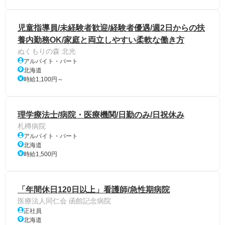
児童指導員/未経験者歓迎/経験者優遇/週2日からの扶
養内勤務OK/家庭と両立しやすい柔軟な働き方
ぬくもりの森 北光
アルバイト・パート
北海道
時給1,100円～
理学療法士/病院・医療機関/日勤のみ/日祝休み
札樽病院
アルバイト・パート
北海道
時給1,500円
「年間休日120日以上」看護師/急性期病院
医療法人同仁会 函館記念病院
正社員
北海道