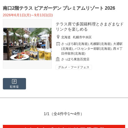
南口2階テラス ビアガーデン プレミアムリゾート 2026
2026年6月1日(月)～9月13日(日)
テラス席で多国籍料理とさまざまなド
リンクを楽しめる
北海道
札幌市中央区
さっぽろ駅(北海道)
,
札幌駅(北海道)
,
大通駅
(北海道)
,
バスセンター前駅(北海道)
,
西４丁
目停留所(北海道)
さっぽろ東急百貨店
グルメ・フードフェス
駐車場
1/1
（全4件中1〜4件）