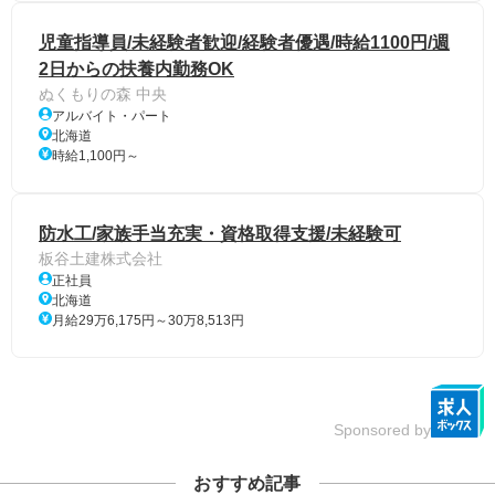
児童指導員/未経験者歓迎/経験者優遇/時給1100円/週
2日からの扶養内勤務OK
ぬくもりの森 中央
アルバイト・パート
北海道
時給1,100円～
防水工/家族手当充実・資格取得支援/未経験可
板谷土建株式会社
正社員
北海道
月給29万6,175円～30万8,513円
Sponsored by
おすすめ記事