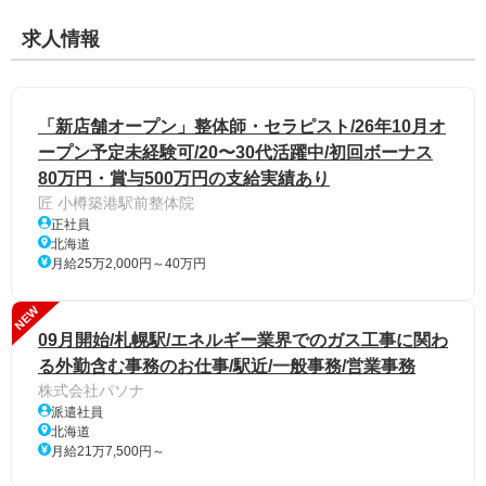
求人情報
「新店舗オープン」整体師・セラピスト/26年10月オ
ープン予定未経験可/20〜30代活躍中/初回ボーナス
80万円・賞与500万円の支給実績あり
匠 小樽築港駅前整体院
正社員
北海道
月給25万2,000円～40万円
NEW
09月開始/札幌駅/エネルギー業界でのガス工事に関わ
る外勤含む事務のお仕事/駅近/一般事務/営業事務
株式会社パソナ
派遣社員
北海道
月給21万7,500円～