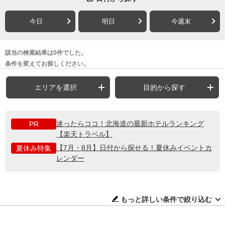
今日
明日
今週末
該当の検索結果は0件でした。
条件を変えてお探しください。
エリアを選択
目的から探す
迷ったらココ！北海道の最新ホテルランキング
PR
【楽天トラベル】
【7月・8月】日付から探せる！夏休みイベントカ
夏休み特集
レンダー
もっと詳しい条件で絞り込む