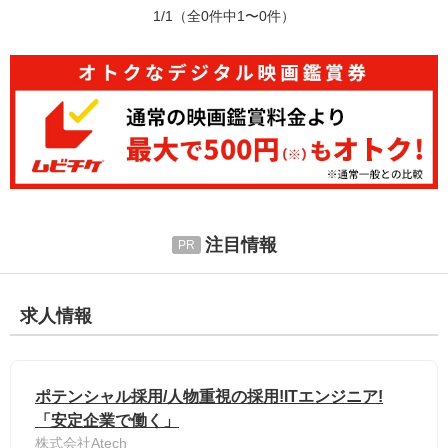
1/1
（全0件中1〜0件）
注目情報
求人情報
ポテンシャル採用/人物重視の採用!ITエンジニア!
「安定企業で働く」
株式会社Atech