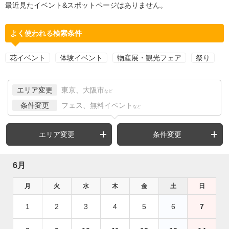
最近見たイベント&スポットページはありません。
よく使われる検索条件
花イベント
体験イベント
物産展・観光フェア
祭り
エリア変更
東京、大阪市
など
条件変更
フェス、無料イベント
など
エリア変更
条件変更
6月
月
火
水
木
金
土
日
1
2
3
4
5
6
7