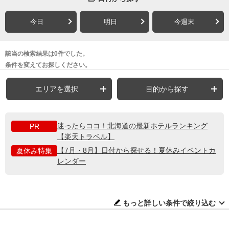
今日
明日
今週末
該当の検索結果は0件でした。
条件を変えてお探しください。
エリアを選択
目的から探す
迷ったらココ！北海道の最新ホテルランキング
PR
【楽天トラベル】
【7月・8月】日付から探せる！夏休みイベントカ
夏休み特集
レンダー
もっと詳しい条件で絞り込む