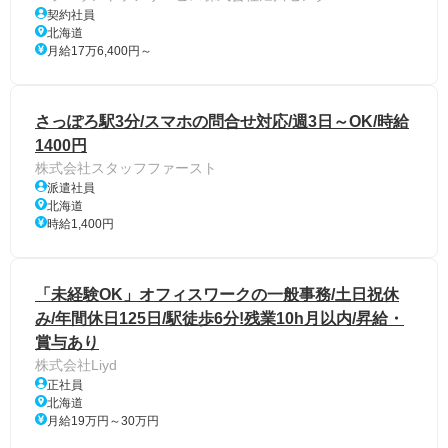
契約社員
北海道
月給17万6,400円～
さっぽろ駅3分/スマホの問合せ対応/週3日～OK/時給
1400円
株式会社スタッフファースト
派遣社員
北海道
時給1,400円
「未経験OK」オフィスワークの一般事務/土日祝休
み/年間休日125日/駅徒歩6分!残業10h月以内/昇給・
賞与あり
株式会社Liyd
正社員
北海道
月給19万円～30万円