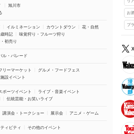
リ
市
旭川市
る
お
プ
葉
イルミネーション
カウントダウン
花・自然
・歳時記
味覚狩り・フルーツ狩り
袋・初売り
バル・パレード
フリーマーケット
グルメ・フードフェス
業施設イベント
スポーツイベント
ライブ・音楽イベント
劇
伝統芸能・お笑いライブ
講演会・トークショー
展示会
アニメ・ゲーム
クティビティ
その他のイベント