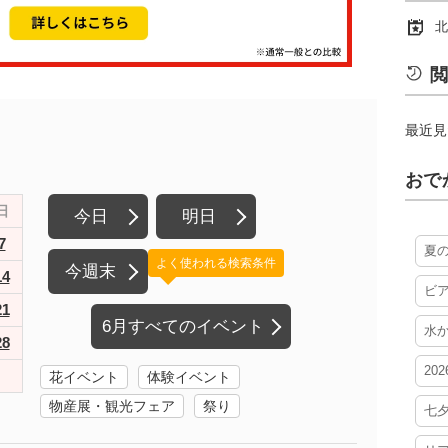
北
閲
最近見
おで
日
今日
明日
7
夏
よく使われる検索条件
今週末
14
ビ
21
6月すべてのイベント
水
28
20
花イベント
体験イベント
物産展・観光フェア
祭り
七