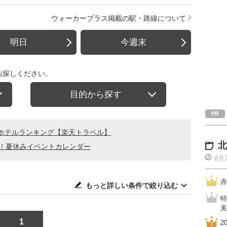
ウォーカープラス掲載の駅・路線について
明日
今週末
お探しください。
目的から探す
ホテルランキング【楽天トラベル】
北
る！夏休みイベントカレンダー
8月
赤
もっと詳しい条件で絞り込む
特
美
1
2