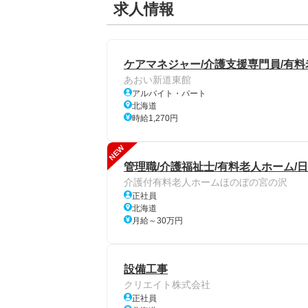
求人情報
ケアマネジャー/介護支援専門員/有料
あおい新道東館
アルバイト・パート
北海道
時給1,270円
NEW
管理職/介護福祉士/有料老人ホーム/日
介護付有料老人ホームほのぼの宮の沢
正社員
北海道
月給～30万円
設備工事
クリエイト株式会社
正社員