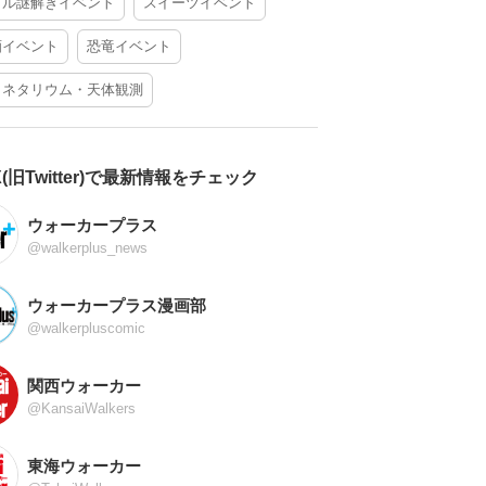
アル謎解きイベント
スイーツイベント
酒イベント
恐竜イベント
ラネタリウム・天体観測
X(旧Twitter)で最新情報をチェック
ウォーカープラス
@walkerplus_news
ウォーカープラス漫画部
@walkerpluscomic
関西ウォーカー
@KansaiWalkers
東海ウォーカー