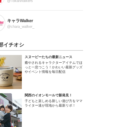
@TokaiWalkers
キャラWalker
@chara_walker_
部イチオシ
スヌーピーたちの最新ニュース
癒やされるキャラクターアイテムでほ
っと一息つこう！かわいい最新グッズ
やイベント情報を毎日配信
関西のイオンモールで新発見！
子どもと楽しめる新しい遊び方をママ
ライター達が現地から最新リポ！