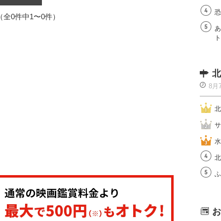
恐
1（全0件中1〜0件）
あ
ト
北
8月
北
サ
水
北
ふ
お