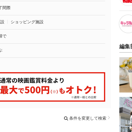
了間際
施設
ショッピング施設
婦で
編集
ぶ
条件を変更して検索