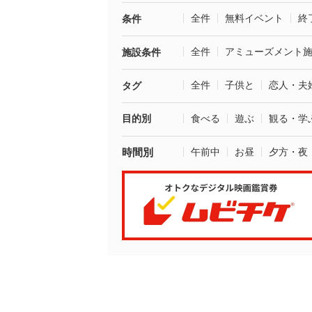
全件
無料イベント
終
条件
全件
アミューズメント
施設条件
全件
子供と
恋人・夫
タグ
目的別
食べる
遊ぶ
観る・学
時間別
午前中
お昼
夕方・夜