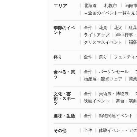
エリア
北海道
札幌市
函館
→全国のイベント一覧を見
全件
花見
花火
紅
季節のイベ
ント
ライトアップ
年中行事
クリスマスイベント
福
全件
祭り
フェスティ
祭り
全件
バーゲンセール
食べる・買
う
物産展・観光フェア
商
全件
美術展・博物展
文化・芸
術・スポー
映画イベント
舞台・演
ツ
全件
動物関連イベント
趣味・生活
全件
体験イベント・ア
その他