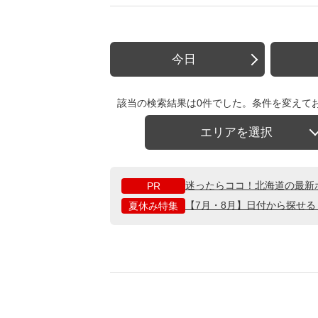
今日
該当の検索結果は0件でした。条件を変えて
エリアを選択
迷ったらココ！北海道の最新
PR
【7月・8月】日付から探せ
夏休み特集