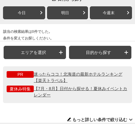
今日
明日
今週末
該当の検索結果は0件でした。
条件を変えてお探しください。
エリアを選択
目的から探す
迷ったらココ！北海道の最新ホテルランキング
PR
【楽天トラベル】
【7月・8月】日付から探せる！夏休みイベントカ
夏休み特集
レンダー
もっと詳しい条件で絞り込む