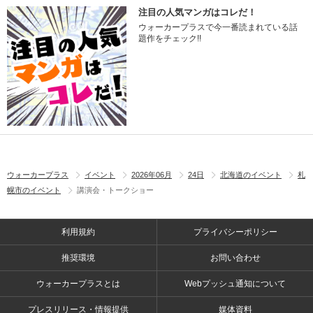
注目の人気マンガはコレだ！
ウォーカープラスで今一番読まれている話
題作をチェック!!
ウォーカープラス
イベント
2026年06月
24日
北海道のイベント
札
幌市のイベント
講演会・トークショー
利用規約
プライバシーポリシー
推奨環境
お問い合わせ
ウォーカープラスとは
Webプッシュ通知について
プレスリリース・情報提供
媒体資料