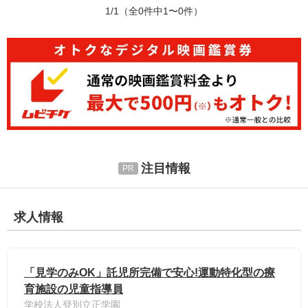
1/1
（全0件中1〜0件）
注目情報
求人情報
「見学のみOK」託児所完備で安心!運動特化型の療
育施設の児童指導員
学校法人登別立正学園