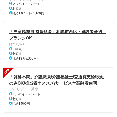
アルバイト・パート
北海道
時給1,075円～1,100円
「児童指導員 有資格者」札幌市西区・経験者優遇、
ブランクOK
ほのぽの
正社員
北海道
月給18万5,000円～
NEW
「資格不問」介護職員/介護福祉士/交通費支給/夜勤
のみOK/担当者オススメ/サービス付高齢者住宅
デイサポート菊水
アルバイト・パート
北海道
時給1,500円