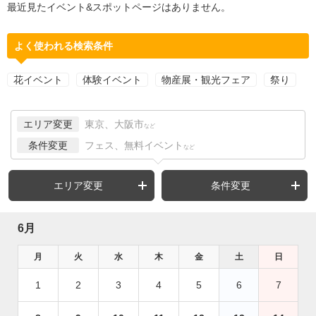
最近見たイベント&スポットページはありません。
よく使われる検索条件
花イベント
体験イベント
物産展・観光フェア
祭り
エリア変更
東京、大阪市
など
条件変更
フェス、無料イベント
など
エリア変更
条件変更
6月
月
火
水
木
金
土
日
1
2
3
4
5
6
7