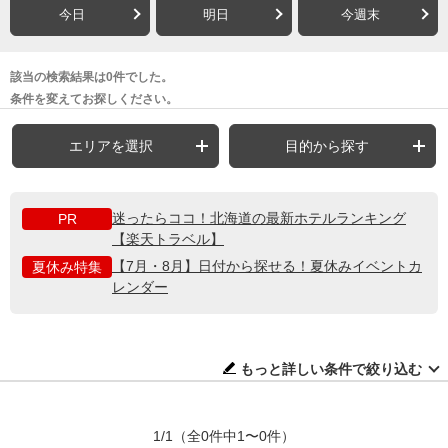
今日
明日
今週末
該当の検索結果は0件でした。
条件を変えてお探しください。
エリアを選択
目的から探す
迷ったらココ！北海道の最新ホテルランキング
PR
【楽天トラベル】
【7月・8月】日付から探せる！夏休みイベントカ
夏休み特集
レンダー
もっと詳しい条件で絞り込む
1/1
（全0件中1〜0件）