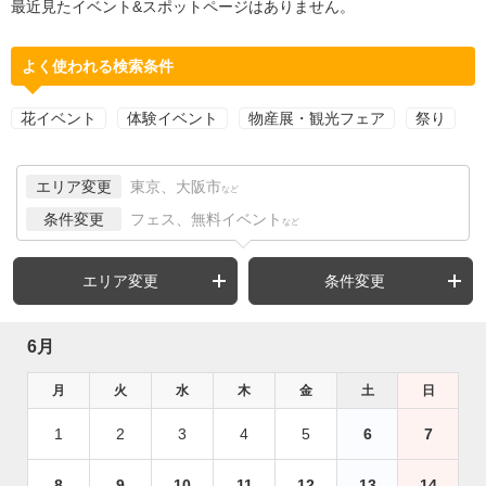
最近見たイベント&スポットページはありません。
よく使われる検索条件
花イベント
体験イベント
物産展・観光フェア
祭り
エリア変更
東京、大阪市
など
条件変更
フェス、無料イベント
など
エリア変更
条件変更
6月
月
火
水
木
金
土
日
1
2
3
4
5
6
7
8
9
10
11
12
13
14