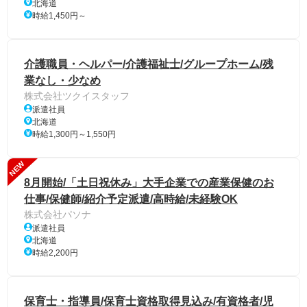
北海道
時給1,450円～
介護職員・ヘルパー/介護福祉士/グループホーム/残
業なし・少なめ
株式会社ツクイスタッフ
派遣社員
北海道
時給1,300円～1,550円
NEW
8月開始/「土日祝休み」大手企業での産業保健のお
仕事/保健師/紹介予定派遣/高時給/未経験OK
株式会社パソナ
派遣社員
北海道
時給2,200円
保育士・指導員/保育士資格取得見込み/有資格者/児