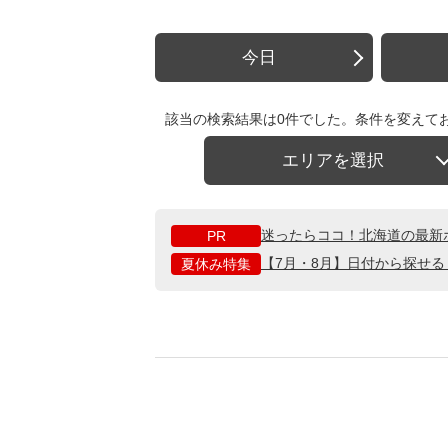
今日
該当の検索結果は0件でした。条件を変えて
エリアを選択
迷ったらココ！北海道の最新
PR
【7月・8月】日付から探せ
夏休み特集