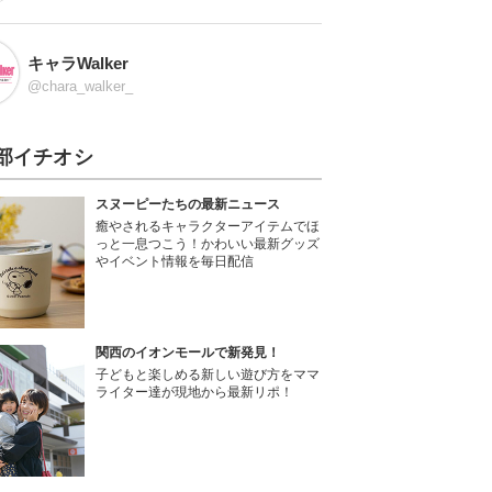
キャラWalker
@chara_walker_
部イチオシ
スヌーピーたちの最新ニュース
癒やされるキャラクターアイテムでほ
っと一息つこう！かわいい最新グッズ
やイベント情報を毎日配信
関西のイオンモールで新発見！
子どもと楽しめる新しい遊び方をママ
ライター達が現地から最新リポ！