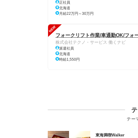
正社員
北海道
月給22万円～30万円
NEW
フォークリフト作業/車通勤OK/フ
株式会社テクノ・サービス 働くナビ
派遣社員
北海道
時給1,550円
テ
テー
東海満喫Walker