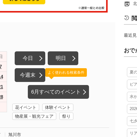
北
閲
最近見
おで
日
今日
明日
7
夏
よく使われる検索条件
今週末
14
ビ
21
6月すべてのイベント
28
水
花イベント
体験イベント
20
物産展・観光フェア
祭り
七
リ
市
旭川市