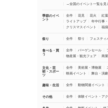
→全国のイベント一覧を見
全件
花見
花火
紅
季節のイベ
ント
ライトアップ
年中行事
クリスマスイベント
福
全件
祭り
フェスティ
祭り
全件
バーゲンセール
食べる・買
う
物産展・観光フェア
商
全件
美術展・博物展
文化・芸
術・スポー
映画イベント
舞台・演
ツ
全件
動物関連イベント
趣味・生活
全件
体験イベント・ア
その他