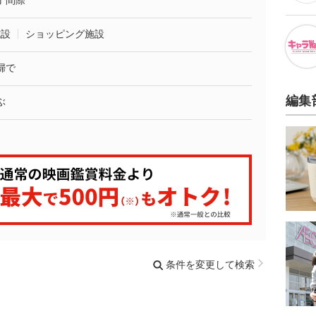
了間際
施設
ショッピング施設
婦で
編集
ぶ
条件を変更して検索