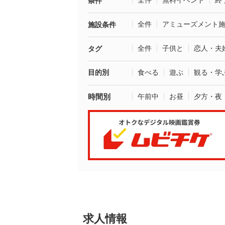
全件
無料イベント
終
条件
全件
アミューズメント
施設条件
全件
子供と
恋人・夫
タグ
目的別
食べる
遊ぶ
観る・学
時間別
午前中
お昼
夕方・夜
求人情報