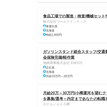
食品工場での製造・検査/機械セット中
株式会社ワールドインテック
派遣社員
北海道
時給1,400円
ガソリンスタンド総合スタッフ/交通費
会保険完備/軽作業
地崎商事株式会社 ENEOS
正社員
北海道
月給19万円～28万円
月給20万～30万円/小樽運河を望
を募集/選考～内定まであなたの転職
ホテルノルド小樽