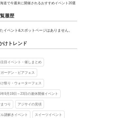
海道で今週末に開催されるおすすめイベント20選
覧履歴
たイベント&スポットページはありません。
かけトレンド
の注目イベント・催しまとめ
アガーデン・ビアフェス
かけ祭り・ウォーターフェス
26年9月19日～23日の連休開催イベント
夕まつり
アジサイの見頃
アル謎解きイベント
スイーツイベント