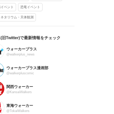
酒イベント
恐竜イベント
ラネタリウム・天体観測
X(旧Twitter)で最新情報をチェック
ウォーカープラス
@walkerplus_news
ウォーカープラス漫画部
@walkerpluscomic
関西ウォーカー
@KansaiWalkers
東海ウォーカー
@TokaiWalkers