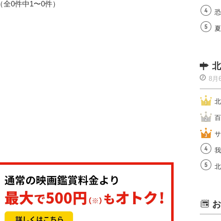
1（全0件中1〜0件）
恐
夏
北
8月
北
百
サ
我
北
お