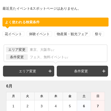
最近見たイベント&スポットページはありません。
よく使われる検索条件
花イベント
体験イベント
物産展・観光フェア
祭り
エリア変更
東京、大阪市
など
条件変更
フェス、無料イベント
など
エリア変更
条件変更
6月
月
火
水
木
金
土
日
1
2
3
4
5
6
7