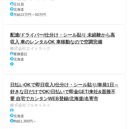
正社員
北海道
月給22万円～50万円
配達/ドライバー/仕分け・シール貼り 未経験から高
収入 車のレンタルOK 車移動なので空調完備
株式会社エイトラック
業務委託
北海道
日払いOKで即日収入/仕分け・シール貼り/単発1日～
好きな日だけでOK!日払いで即金GET/来社&面接不
要 自宅でカンタンWEB登録/北海道/名寄市
株式会社フルキャスト
北海道
時給1,300円～