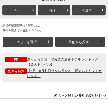
今日
明日
今週末
該当の検索結果は0件でした。
条件を変えてお探しください。
エリアを選択
目的から探す
迷ったらココ！北海道の最新ホテルランキング
PR
【楽天トラベル】
【7月・8月】日付から探せる！夏休みイベントカ
夏休み特集
レンダー
もっと詳しい条件で絞り込む