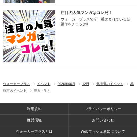
注目の人気マンガはコレだ！
ウォーカープラスで今一番読まれている話
題作をチェック!!
ウォーカープラス
イベント
2026年06月
12日
北海道のイベント
札
幌市のイベント
観る・学ぶ
利用規約
プライバシーポリシー
推奨環境
お問い合わせ
ウォーカープラスとは
Webプッシュ通知について