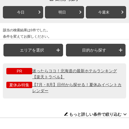
今日
明日
今週末
該当の検索結果は0件でした。
条件を変えてお探しください。
エリアを選択
目的から探す
迷ったらココ！北海道の最新ホテルランキング
PR
【楽天トラベル】
【7月・8月】日付から探せる！夏休みイベントカ
夏休み特集
レンダー
もっと詳しい条件で絞り込む