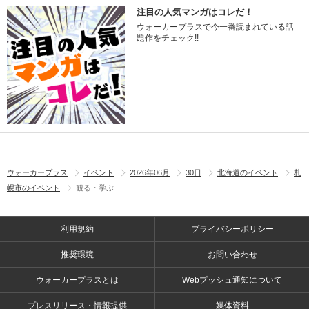
注目の人気マンガはコレだ！
ウォーカープラスで今一番読まれている話
題作をチェック!!
ウォーカープラス
イベント
2026年06月
30日
北海道のイベント
札
幌市のイベント
観る・学ぶ
利用規約
プライバシーポリシー
推奨環境
お問い合わせ
ウォーカープラスとは
Webプッシュ通知について
プレスリリース・情報提供
媒体資料