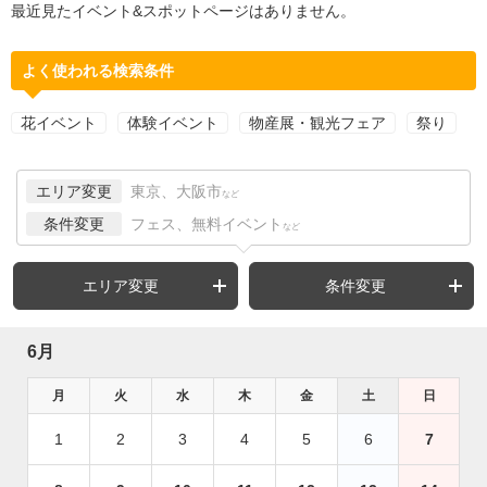
最近見たイベント&スポットページはありません。
よく使われる検索条件
花イベント
体験イベント
物産展・観光フェア
祭り
エリア変更
東京、大阪市
など
条件変更
フェス、無料イベント
など
エリア変更
条件変更
6月
月
火
水
木
金
土
日
1
2
3
4
5
6
7