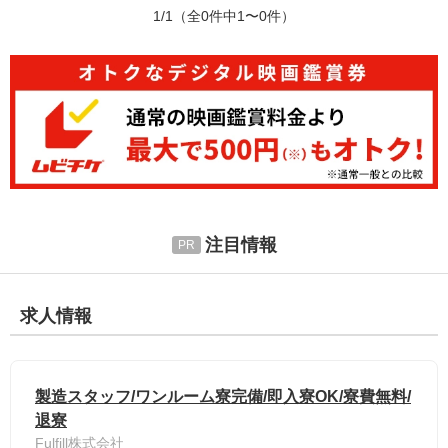
1/1
（全0件中1〜0件）
注目情報
求人情報
製造スタッフ/ワンルーム寮完備/即入寮OK/寮費無料/
退寮
Fulfill株式会社