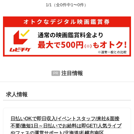
1/1
（全0件中1〜0件）
注目情報
求人情報
日払いOKで即日収入/イベントスタッフ/来社&面接
不要/激短1日～日払いでお給料は即GET!人気ライブ
やフェスの運営サポート/北海道/札幌市南区