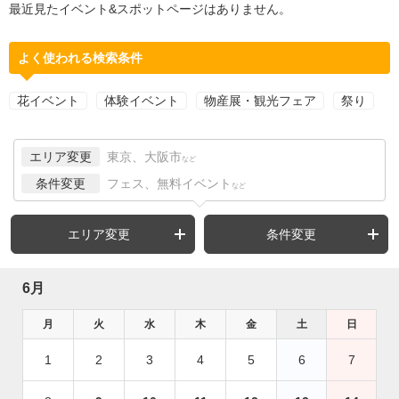
最近見たイベント&スポットページはありません。
よく使われる検索条件
花イベント
体験イベント
物産展・観光フェア
祭り
エリア変更
東京、大阪市
など
条件変更
フェス、無料イベント
など
エリア変更
条件変更
6月
月
火
水
木
金
土
日
1
2
3
4
5
6
7