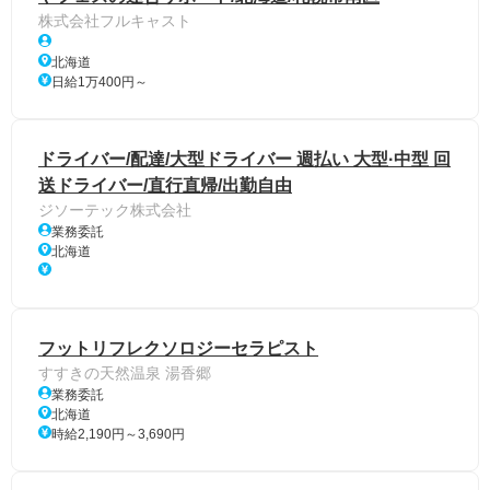
株式会社フルキャスト
北海道
日給1万400円～
ドライバー/配達/大型ドライバー 週払い 大型·中型 回
送ドライバー/直行直帰/出勤自由
ジソーテック株式会社
業務委託
北海道
フットリフレクソロジーセラピスト
すすきの天然温泉 湯香郷
業務委託
北海道
時給2,190円～3,690円