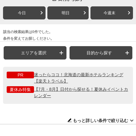
今日
明日
今週末
該当の検索結果は0件でした。
条件を変えてお探しください。
エリアを選択
目的から探す
迷ったらココ！北海道の最新ホテルランキング
PR
【楽天トラベル】
【7月・8月】日付から探せる！夏休みイベントカ
夏休み特集
レンダー
もっと詳しい条件で絞り込む