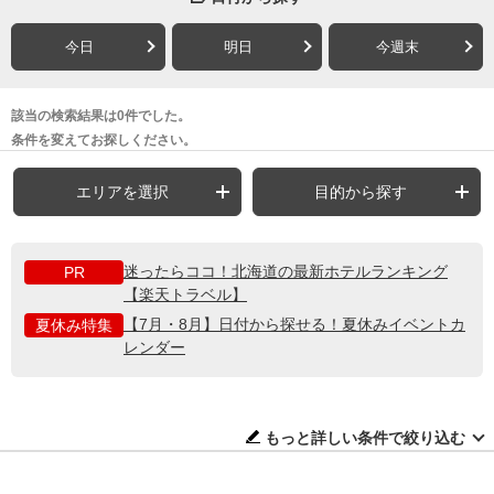
今日
明日
今週末
該当の検索結果は0件でした。
条件を変えてお探しください。
エリアを選択
目的から探す
迷ったらココ！北海道の最新ホテルランキング
PR
【楽天トラベル】
【7月・8月】日付から探せる！夏休みイベントカ
夏休み特集
レンダー
もっと詳しい条件で絞り込む