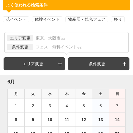
よく使われる検索条件
花イベント
体験イベント
物産展・観光フェア
祭り
エリア変更
東京、大阪市
など
条件変更
フェス、無料イベント
など
エリア変更
条件変更
6月
月
火
水
木
金
土
日
1
2
3
4
5
6
7
8
9
10
11
12
13
14