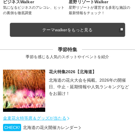
ビジネスWalker
星野リゾートWalker
気になるビジネスのアレコレ、ヒット
星野リゾートが運営する多彩な施設の
の裏側を徹底調査
最新情報をチェック！
テーマwalkerをもっと見る
季節特集
季節を感じる人気のスポットやイベントを紹介
花火特集2026【北海道】
北海道の花火大会を掲載。2026年の開催
日、中止・延期情報や人気ランキングなど
をお届け！
金麦花火特等席＆グッズが当たる
CHECK!
北海道の花火開催カレンダー