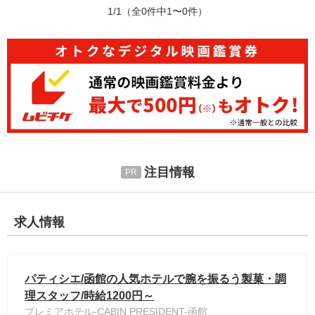
1/1
（全0件中1〜0件）
注目情報
求人情報
パティシエ/函館の人気ホテルで腕を振るう製菓・調
理スタッフ/時給1200円～
プレミアホテル-CABIN PRESIDENT-函館