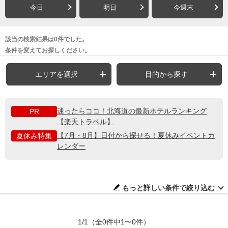
今日
明日
今週末
該当の検索結果は0件でした。
条件を変えてお探しください。
エリアを選択
目的から探す
迷ったらココ！北海道の最新ホテルランキング
PR
【楽天トラベル】
【7月・8月】日付から探せる！夏休みイベントカ
夏休み特集
レンダー
もっと詳しい条件で絞り込む
1/1
（全0件中1〜0件）