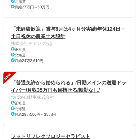
北海道
月給27万円～50万円
「未経験歓迎」賞与8月は4ヶ月分実績/年休124日・
土日祝休の農業土木設計
株式会社デミング設計
正社員
北海道
月給24万2,610円
NEW
「普通免許から始められる」/日勤メインの送迎ドラ
イバー/月収35万円も目指せる/転勤なし/
つばめ自動車株式会社
正社員
北海道
月給28万500円～35万円
フットリフレクソロジーセラピスト