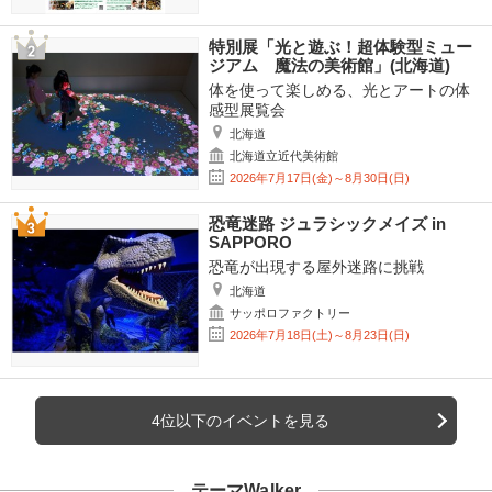
特別展「光と遊ぶ！超体験型ミュー
ジアム 魔法の美術館」(北海道)
体を使って楽しめる、光とアートの体
感型展覧会
北海道
北海道立近代美術館
2026年7月17日(金)～8月30日(日)
恐竜迷路 ジュラシックメイズ in
SAPPORO
恐竜が出現する屋外迷路に挑戦
北海道
サッポロファクトリー
2026年7月18日(土)～8月23日(日)
4位以下のイベントを見る
テーマWalker