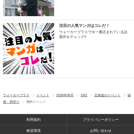
注目の人気マンガはコレだ！
ウォーカープラスで今一番読まれている話
題作をチェック!!
ウォーカープラス
イベント
2026年06月
19日
北海道のイベント
福
袋・初売り
無料イベント
利用規約
プライバシーポリシー
推奨環境
お問い合わせ