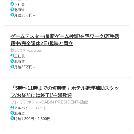
正社員
北海道
月給23万円～
ゲームテスター/最新ゲーム検証/在宅ワーク/若手活
躍中/完全週休2日/趣味と両立
株式会社warabar
正社員
北海道
月給32万円～
「5時〜11時までの短時間」ホテル調理補助スタッ
フ/お昼前には終了!/主婦歓迎
プレミアホテル-CABIN PRESIDENT-函館
アルバイト・パート
北海道
時給1,200円～1,800円