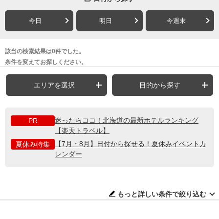
今日
明日
今週末
該当の検索結果は0件でした。
条件を変えてお探しください。
エリアを選択
目的から探す
迷ったらココ！北海道の最新ホテルランキング
PR
【楽天トラベル】
【7月・8月】日付から探せる！夏休みイベントカ
夏休み特集
レンダー
もっと詳しい条件で絞り込む