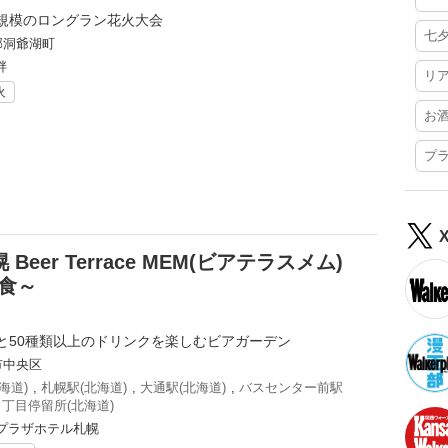
規模のロングラン花火大会
七
郡洞爺湖町
畔
リ
火
お
プ
er Terrace MEM(ビアテラスメム)
洋食～
と50種類以上のドリンクを楽しむビアガーデン
市中央区
海道)
,
札幌駅(北海道)
,
大通駅(北海道)
,
バスセンター前駅
丁目停留所(北海道)
ンプラザホテル札幌