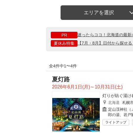
エリアを選択
迷ったらココ！北海道の最新
PR
【7月・8月】日付から探せ
夏休み特集
全4件中1〜4件
夏灯路
2026年6月1日(月)～10月31日(土)
灯りが紡ぐ湯け
北海道
札幌
定山渓神社（
郎の湯、岩戸
ライトアップ