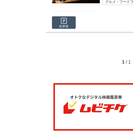
グルメ・フード
駐車場
1
/ 