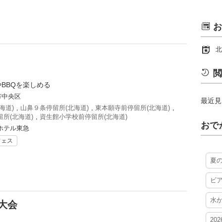
お
北
閲
BBQを楽しめる
市中央区
最近見
海道)
,
山鼻９条停留所(北海道)
,
東本願寺前停留所(北海道)
,
所(北海道)
,
資生館小学校前停留所(北海道)
おで
ホテル東急
フェス
夏
ビ
水
大会
20