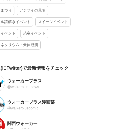
夕まつり
アジサイの見頃
アル謎解きイベント
スイーツイベント
酒イベント
恐竜イベント
ラネタリウム・天体観測
X(旧Twitter)で最新情報をチェック
ウォーカープラス
@walkerplus_news
ウォーカープラス漫画部
@walkerpluscomic
関西ウォーカー