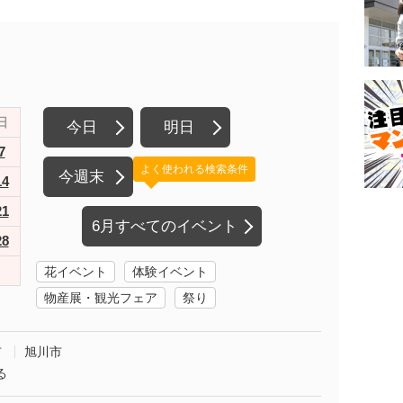
日
今日
明日
7
よく使われる検索条件
今週末
14
21
6月すべてのイベント
28
花イベント
体験イベント
物産展・観光フェア
祭り
市
旭川市
る