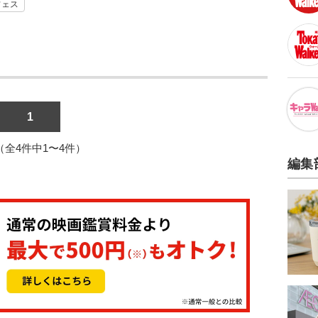
フェス
1
1（全4件中1〜4件）
編集