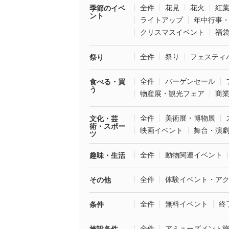
全件
花見
花火
紅
季節のイベ
ント
ライトアップ
年中行事
クリスマスイベント
福
全件
祭り
フェスティ
祭り
全件
バーゲンセール
食べる・買
う
物産展・観光フェア
商
全件
美術展・博物展
文化・芸
術・スポー
映画イベント
舞台・演
ツ
全件
動物関連イベント
趣味・生活
全件
体験イベント・ア
その他
全件
無料イベント
終
条件
全件
アミューズメント