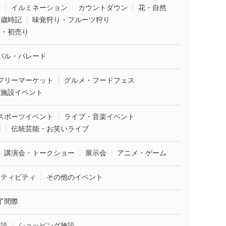
葉
イルミネーション
カウントダウン
花・自然
・歳時記
味覚狩り・フルーツ狩り
袋・初売り
バル・パレード
フリーマーケット
グルメ・フードフェス
業施設イベント
スポーツイベント
ライブ・音楽イベント
劇
伝統芸能・お笑いライブ
講演会・トークショー
展示会
アニメ・ゲーム
クティビティ
その他のイベント
了間際
施設
ショッピング施設