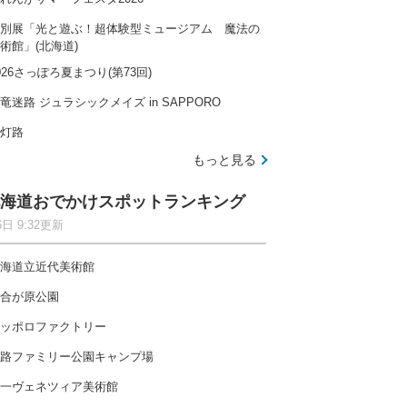
別展「光と遊ぶ！超体験型ミュージアム 魔法の
術館」(北海道)
026さっぽろ夏まつり(第73回)
竜迷路 ジュラシックメイズ in SAPPORO
灯路
もっと見る
海道おでかけスポットランキング
6日 9:32更新
海道立近代美術館
合が原公園
ッポロファクトリー
路ファミリー公園キャンプ場
一ヴェネツィア美術館