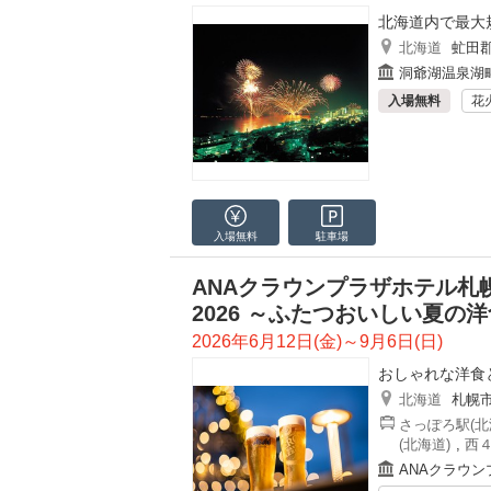
北海道内で最大
北海道
虻田
洞爺湖温泉湖
入場無料
花
入場無料
駐車場
ANAクラウンプラザホテル札幌 Be
2026 ～ふたつおいしい夏の
2026年6月12日(金)～9月6日(日)
おしゃれな洋食
北海道
札幌
さっぽろ駅(北
(北海道)
,
西４
ANAクラウ