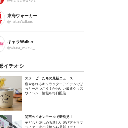
@KansaiWalkers
東海ウォーカー
@TokaiWalkers
キャラWalker
@chara_walker_
部イチオシ
スヌーピーたちの最新ニュース
癒やされるキャラクターアイテムでほ
っと一息つこう！かわいい最新グッズ
やイベント情報を毎日配信
関西のイオンモールで新発見！
子どもと楽しめる新しい遊び方をママ
ライター達が現地から最新リポ！