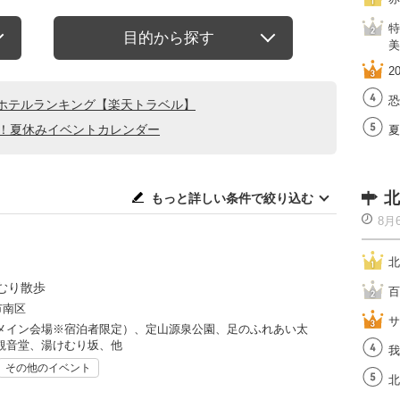
特
目的から探す
美
2
恐
ホテルランキング【楽天トラベル】
る！夏休みイベントカレンダー
夏
北
もっと詳しい条件で絞り込む
8月
北
むり散歩
百
市南区
サ
メイン会場※宿泊者限定）、定山源泉公園、足のふれあい太
観音堂、湯けむり坂、他
我
その他のイベント
北