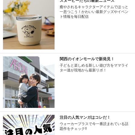
スヌーピーたちの最新ニュース
癒やされるキャラクターアイテムでほっと
一息つこう！かわいい最新グッズやイベン
ト情報を毎日配信
関西のイオンモールで新発見！
子どもと楽しめる新しい遊び方をママライ
ター達が現地から最新リポ！
注目の人気マンガはコレだ！
ウォーカープラスで今一番読まれている話
題作をチェック!!