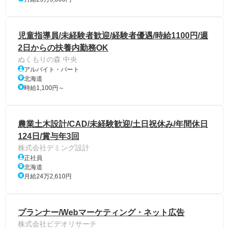
児童指導員/未経験者歓迎/経験者優遇/時給1100円/週
2日からの扶養内勤務OK
ぬくもりの森 中央
アルバイト・パート
北海道
時給1,100円～
農業土木設計/CAD/未経験歓迎/土日祝休み/年間休日
124日/賞与年3回
株式会社デミング設計
正社員
北海道
月給24万2,610円
プランナー/Webマーケティング・ネット広告
株式会社ビデオリサーチ