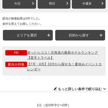
今日
明日
今週末
該当の検索結果は0件でした。
条件を変えてお探しください。
エリアを選択
目的から探す
迷ったらココ！北海道の最新ホテルランキング
PR
【楽天トラベル】
【7月・8月】日付から探せる！夏休みイベントカ
夏休み特集
レンダー
もっと詳しい条件で絞り込む
1/1
（全0件中1〜0件）