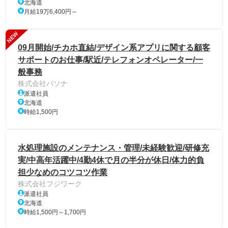
北海道
月給19万6,400円～
NEW
09月開始/チカホ直結/デザイン系アプリに関する顧客
サポートのお仕事/駅近/テレフォンオペレーター/一
般事務
株式会社パソナ
派遣社員
北海道
時給1,500円
水処理施設のメンテナンス・管理/未経験歓迎/研修充
実/中高年活躍中/4勤4休で月の半分が休日/体力的負
担少なめのコツコツ作業
株式会社フジワーク
派遣社員
北海道
時給1,500円～1,700円