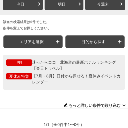
今日
明日
今週末
該当の検索結果は0件でした。
条件を変えてお探しください。
エリアを選択
目的から探す
迷ったらココ！北海道の最新ホテルランキング
PR
【楽天トラベル】
【7月・8月】日付から探せる！夏休みイベントカ
夏休み特集
レンダー
もっと詳しい条件で絞り込む
1/1
（全0件中1〜0件）