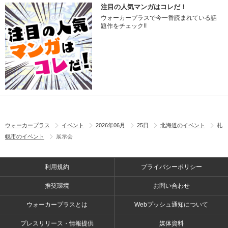
注目の人気マンガはコレだ！
ウォーカープラスで今一番読まれている話
題作をチェック!!
ウォーカープラス
イベント
2026年06月
25日
北海道のイベント
札
幌市のイベント
展示会
利用規約
プライバシーポリシー
推奨環境
お問い合わせ
ウォーカープラスとは
Webプッシュ通知について
プレスリリース・情報提供
媒体資料