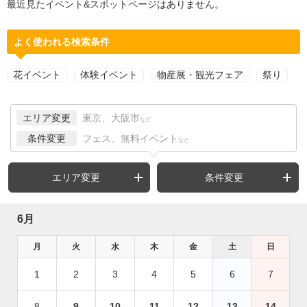
最近見たイベント&スポットページはありません。
よく使われる検索条件
花イベント
体験イベント
物産展・観光フェア
祭り
エリア変更
東京、大阪市
など
条件変更
フェス、無料イベント
など
エリア変更
条件変更
6月
月
火
水
木
金
土
日
1
2
3
4
5
6
7
8
9
10
11
12
13
14