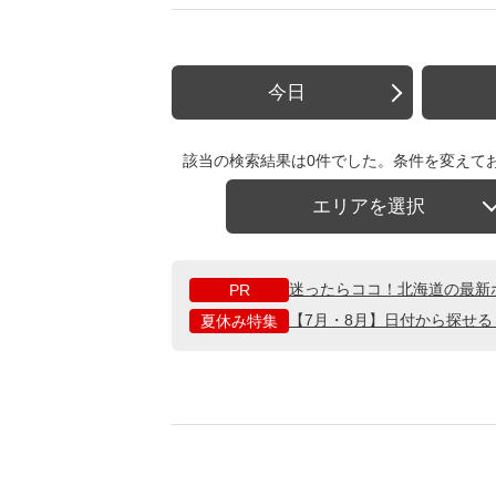
今日
該当の検索結果は0件でした。条件を変えて
エリアを選択
迷ったらココ！北海道の最新
PR
【7月・8月】日付から探せ
夏休み特集