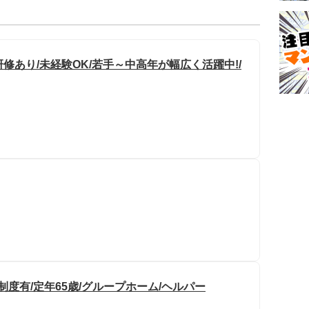
修あり/未経験OK/若手～中高年が幅広く活躍中!/
制度有/定年65歳/グループホーム/ヘルパー