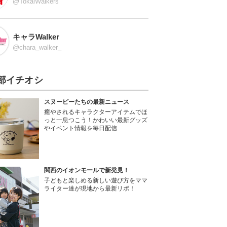
@TokaiWalkers
キャラWalker
@chara_walker_
部イチオシ
スヌーピーたちの最新ニュース
癒やされるキャラクターアイテムでほ
っと一息つこう！かわいい最新グッズ
やイベント情報を毎日配信
関西のイオンモールで新発見！
子どもと楽しめる新しい遊び方をママ
ライター達が現地から最新リポ！