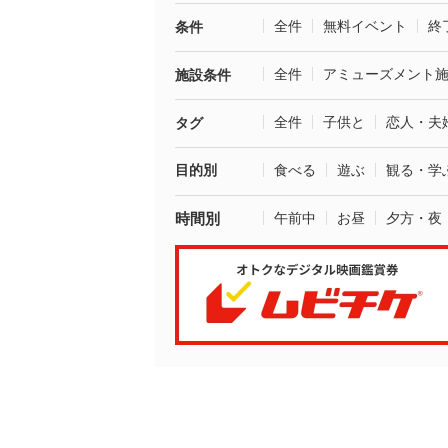
全件
無料イベント
終
条件
全件
アミューズメント
施設条件
全件
子供と
恋人・夫
タグ
目的別
食べる
遊ぶ
観る・学
時間別
午前中
お昼
夕方・夜