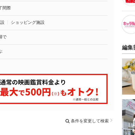
了間際
施設
ショッピング施設
婦で
編集
ぶ
条件を変更して検索