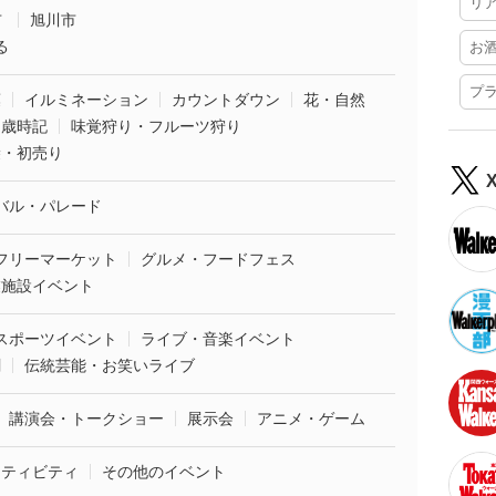
リ
市
旭川市
る
お
プ
葉
イルミネーション
カウントダウン
花・自然
・歳時記
味覚狩り・フルーツ狩り
袋・初売り
バル・パレード
フリーマーケット
グルメ・フードフェス
業施設イベント
スポーツイベント
ライブ・音楽イベント
劇
伝統芸能・お笑いライブ
講演会・トークショー
展示会
アニメ・ゲーム
クティビティ
その他のイベント