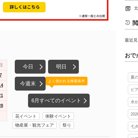
北
閲
最近見
おで
日
今日
明日
7
夏
よく使われる検索条件
今週末
14
ビ
21
6月すべてのイベント
水
28
20
花イベント
体験イベント
物産展・観光フェア
祭り
七