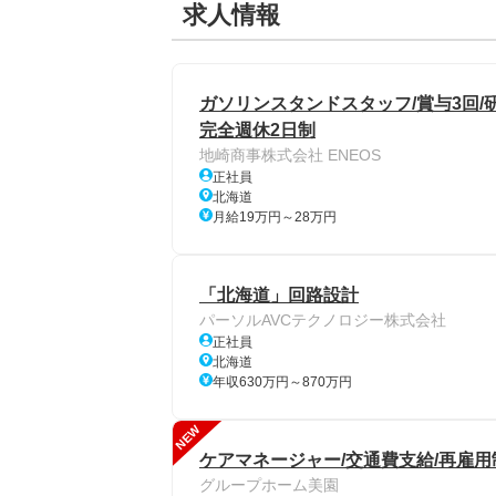
求人情報
ガソリンスタンドスタッフ/賞与3回/研
完全週休2日制
地崎商事株式会社 ENEOS
正社員
北海道
月給19万円～28万円
「北海道」回路設計
パーソルAVCテクノロジー株式会社
正社員
北海道
年収630万円～870万円
NEW
ケアマネージャー/交通費支給/再雇用
グループホーム美園