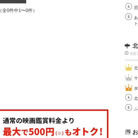
恐
1（全0件中1〜0件）
あ
ト
北
8月
北
サ
水
北
ふ
お