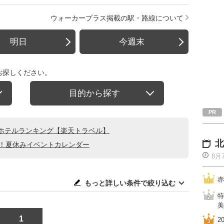
ウォーカープラス掲載の駅・路線について
明日
今週末
お探しください。
目的から探す
ホテルランキング【楽天トラベル】
北
る！夏休みイベントカレンダー
8月
赤
もっと詳しい条件で絞り込む
特
美
1
2