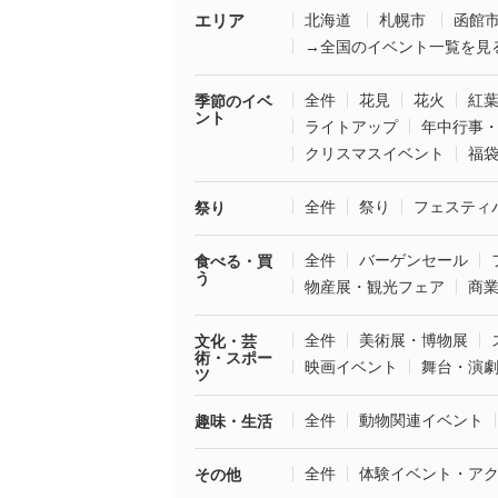
エリア
北海道
札幌市
函館
→全国のイベント一覧を見
全件
花見
花火
紅
季節のイベ
ント
ライトアップ
年中行事
クリスマスイベント
福
全件
祭り
フェスティ
祭り
全件
バーゲンセール
食べる・買
う
物産展・観光フェア
商
全件
美術展・博物展
文化・芸
術・スポー
映画イベント
舞台・演
ツ
全件
動物関連イベント
趣味・生活
全件
体験イベント・ア
その他