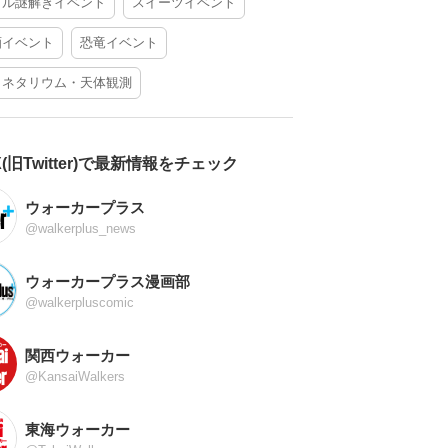
アル謎解きイベント
スイーツイベント
酒イベント
恐竜イベント
ラネタリウム・天体観測
X(旧Twitter)で最新情報をチェック
ウォーカープラス
@walkerplus_news
ウォーカープラス漫画部
@walkerpluscomic
関西ウォーカー
@KansaiWalkers
東海ウォーカー