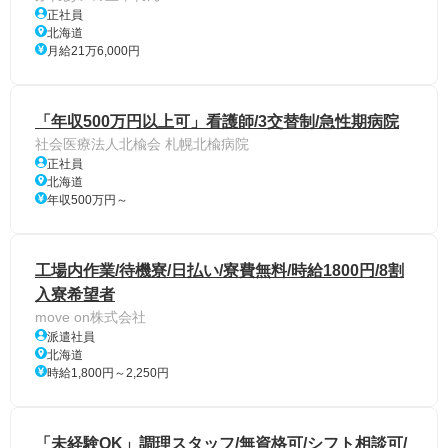
正社員
北海道
月給21万6,000円
「年収500万円以上可」看護師/3交替制/急性期病院
社会医療法人北楡会 札幌北楡病院
正社員
北海道
年収500万円～
工場内作業/待機寮/日払い/寮費無料/時給1800円/8割
入寮希望者
move on株式会社
派遣社員
北海道
時給1,800円～2,250円
「未経験OK」調理スタッフ/無資格可/シフト相談可/