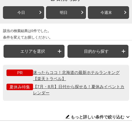
今日
明日
今週末
該当の検索結果は0件でした。
条件を変えてお探しください。
エリアを選択
目的から探す
迷ったらココ！北海道の最新ホテルランキング
PR
【楽天トラベル】
【7月・8月】日付から探せる！夏休みイベントカ
夏休み特集
レンダー
もっと詳しい条件で絞り込む