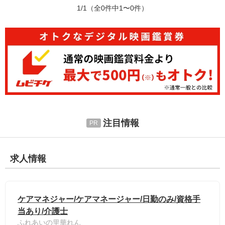
1/1
（全0件中1〜0件）
注目情報
求人情報
ケアマネジャー/ケアマネージャー/日勤のみ/資格手
当あり/介護士
ふれあいの里華れん