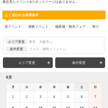
最近見たイベント&スポットページはありません。
よく使われる検索条件
花イベント
体験イベント
物産展・観光フェア
祭り
エリア変更
東京、大阪市
など
条件変更
フェス、無料イベント
など
エリア変更
条件変更
6月
月
火
水
木
金
土
日
1
2
3
4
5
6
7
8
9
10
11
12
13
14