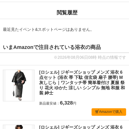
閲覧履歴
最近見たイベント&スポットページはありません。
いまAmazonで注目されている浴衣の商品
※2026年08月06日08時 時点の情報です
[ロシェル] ジギーズショップ メンズ 浴衣 6
点セット (浴衣 帯 下駄 信玄袋 扇子 腰帯) M
灰しじら｜ワンタッチ帯 簡単着付け 夏服 祭
り 花火 ゆかた 涼しい シンプル 無地 和服 和
装 紳士
6,328
新品最安値：
円
Amazonで購入
[ロシェル] ジギーズショップ メンズ 浴衣 6