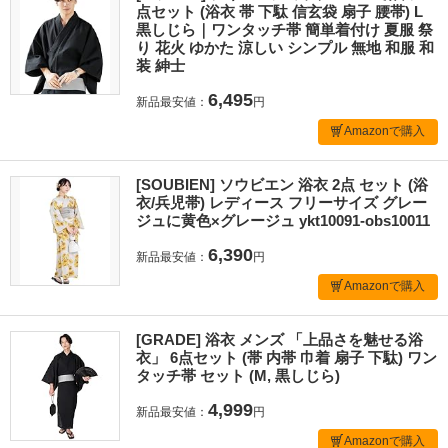
点セット (浴衣 帯 下駄 信玄袋 扇子 腰帯) L
黒しじら｜ワンタッチ帯 簡単着付け 夏服 祭
り 花火 ゆかた 涼しい シンプル 無地 和服 和
装 紳士
6,495
新品最安値：
円
Amazonで購入
[SOUBIEN] ソウビエン 浴衣 2点 セット (浴
衣/兵児帯) レディース フリーサイズ グレー
ジュに黄色×グレージュ ykt10091-obs10011
6,390
新品最安値：
円
Amazonで購入
[GRADE] 浴衣 メンズ 「上品さを魅せる浴
衣」 6点セット (帯 内帯 巾着 扇子 下駄) ワン
タッチ帯 セット (M, 黒しじら)
4,999
新品最安値：
円
Amazonで購入