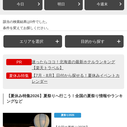
今日
明日
今週末
該当の検索結果は0件でした。
条件を変えてお探しください。
エリアを選択
目的から探す
迷ったらココ！北海道の最新ホテルランキング
PR
【楽天トラベル】
【7月・8月】日付から探せる！夏休みイベントカ
夏休み特集
レンダー
【夏休み特集2026】夏祭りへ行こう！全国の夏祭り情報やランキ
ングなど
夏祭り2026