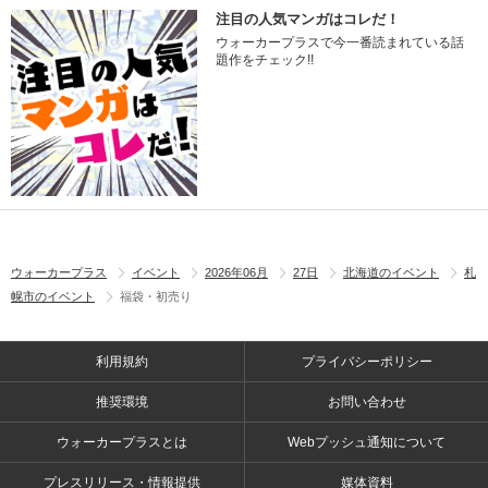
注目の人気マンガはコレだ！
ウォーカープラスで今一番読まれている話
題作をチェック!!
ウォーカープラス
イベント
2026年06月
27日
北海道のイベント
札
幌市のイベント
福袋・初売り
利用規約
プライバシーポリシー
推奨環境
お問い合わせ
ウォーカープラスとは
Webプッシュ通知について
プレスリリース・情報提供
媒体資料