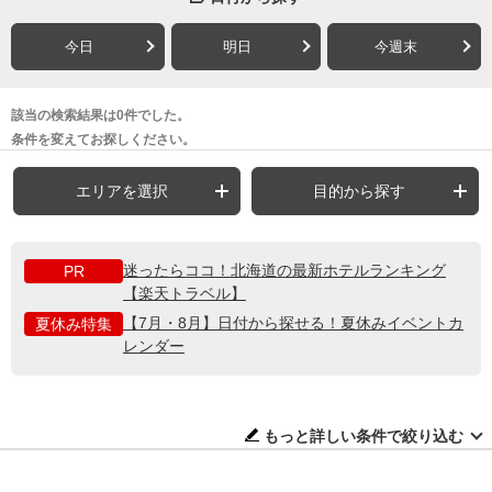
今日
明日
今週末
該当の検索結果は0件でした。
条件を変えてお探しください。
エリアを選択
目的から探す
迷ったらココ！北海道の最新ホテルランキング
PR
【楽天トラベル】
【7月・8月】日付から探せる！夏休みイベントカ
夏休み特集
レンダー
もっと詳しい条件で絞り込む