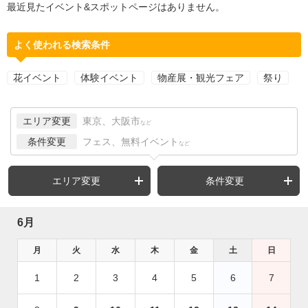
最近見たイベント&スポットページはありません。
よく使われる検索条件
花イベント
体験イベント
物産展・観光フェア
祭り
エリア変更
東京、大阪市
など
条件変更
フェス、無料イベント
など
エリア変更
条件変更
6月
月
火
水
木
金
土
日
1
2
3
4
5
6
7