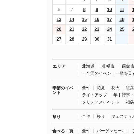
6
7
8
9
10
11
13
14
15
16
17
18
20
21
22
23
24
25
27
28
29
30
31
エリア
北海道
札幌市
函館
→全国のイベント一覧を見
全件
花見
花火
紅
季節のイベ
ント
ライトアップ
年中行事
クリスマスイベント
福
全件
祭り
フェスティ
祭り
全件
バーゲンセール
食べる・買