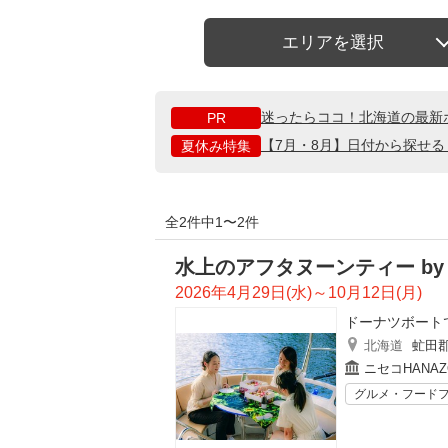
エリアを選択
迷ったらココ！北海道の最新
PR
【7月・8月】日付から探せ
夏休み特集
全2件中1〜2件
水上のアフタヌーンティー b
2026年4月29日(水)～10月12日(月)
ドーナツボート
北海道
虻田
ニセコHANA
グルメ・フード