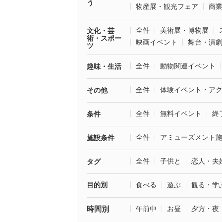
う
物産展・観光フェア
商
全件
美術展・博物展
文化・芸
術・スポー
映画イベント
舞台・演
ツ
全件
動物関連イベント
趣味・生活
全件
体験イベント・ア
その他
全件
無料イベント
終
条件
全件
アミューズメント
施設条件
全件
子供と
恋人・夫
タグ
目的別
食べる
遊ぶ
観る・学
時間別
午前中
お昼
夕方・夜