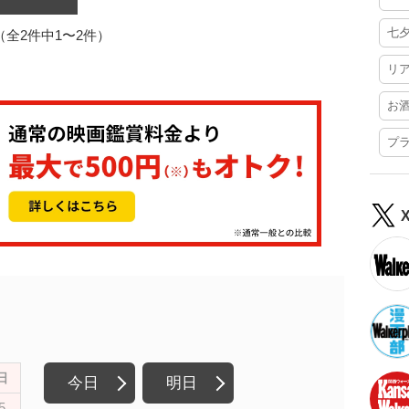
七
1（全2件中1〜2件）
リ
お
プ
日
今日
明日
5