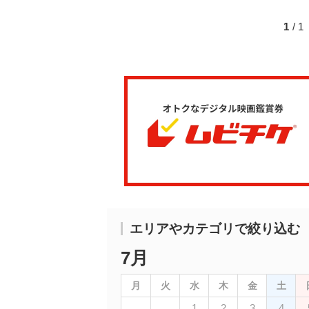
1
/ 
エリアやカテゴリで絞り込む
7月
月
火
水
木
金
土
1
2
3
4