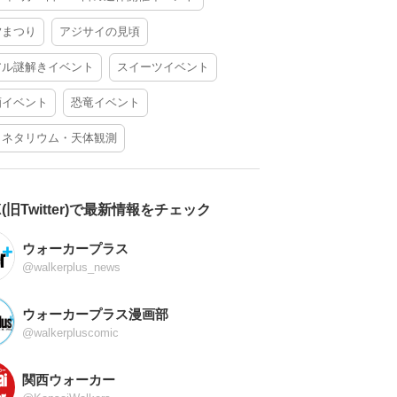
夕まつり
アジサイの見頃
アル謎解きイベント
スイーツイベント
酒イベント
恐竜イベント
ラネタリウム・天体観測
X(旧Twitter)で最新情報をチェック
ウォーカープラス
@walkerplus_news
ウォーカープラス漫画部
@walkerpluscomic
関西ウォーカー