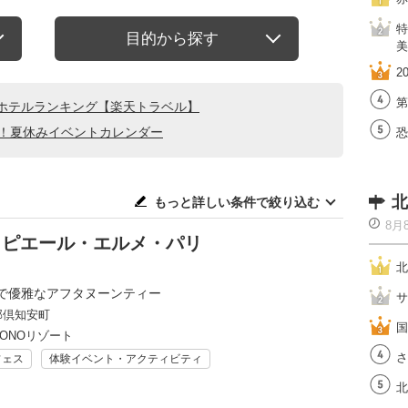
特
目的から探す
美
2
第
ホテルランキング【楽天トラベル】
る！夏休みイベントカレンダー
恐
北
もっと詳しい条件で絞り込む
8月
y ピエール・エルメ・パリ
北
で優雅なアフタヌーンティー
サ
郡倶知安町
国
ZONOリゾート
さ
フェス
体験イベント・アクティビティ
北