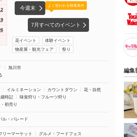
よく使われる検索条件
今週末
12
19
7月すべてのイベント
26
花イベント
体験イベント
物産展・観光フェア
祭り
市
旭川市
編集
る
葉
イルミネーション
カウントダウン
花・自然
・歳時記
味覚狩り・フルーツ狩り
袋・初売り
バル・パレード
フリーマーケット
グルメ・フードフェス