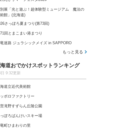
別展「光と遊ぶ！超体験型ミュージアム 魔法の
術館」(北海道)
026さっぽろ夏まつり(第73回)
71回とまこまい港まつり
竜迷路 ジュラシックメイズ in SAPPORO
もっと見る
海道おでかけスポットランキング
8日 9:32更新
海道立近代美術館
ッポロファクトリー
営滝野すずらん丘陵公園
っぽろばんけいスキー場
竜町ひまわりの里