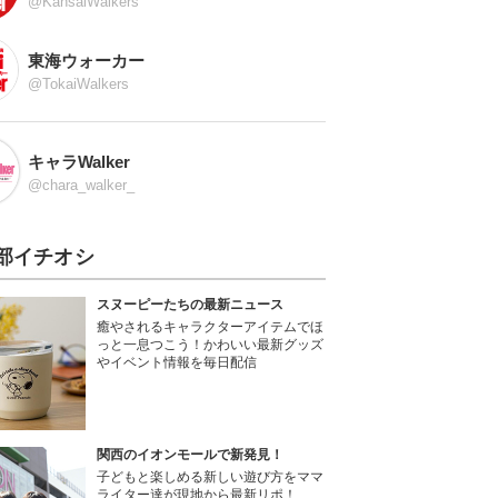
@KansaiWalkers
東海ウォーカー
@TokaiWalkers
キャラWalker
@chara_walker_
部イチオシ
スヌーピーたちの最新ニュース
癒やされるキャラクターアイテムでほ
っと一息つこう！かわいい最新グッズ
やイベント情報を毎日配信
関西のイオンモールで新発見！
子どもと楽しめる新しい遊び方をママ
ライター達が現地から最新リポ！