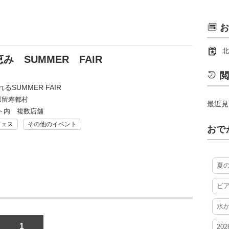
お
北
 SUMMER FAIR
閲
SUMMER FAIR
郡留寿都村
最近見
ト内 複数店舗
フェス
その他のイベント
おで
夏
ビ
水
1
20