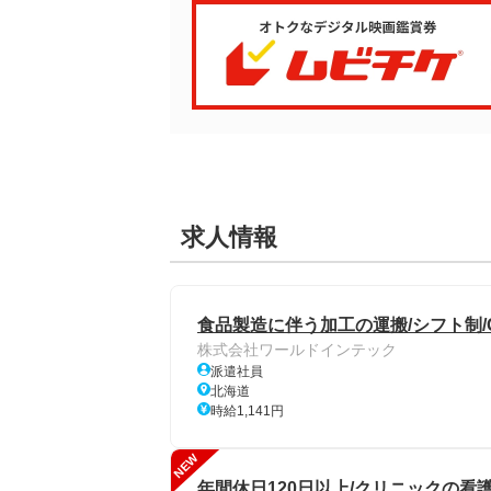
求人情報
食品製造に伴う加工の運搬/シフト制/
株式会社ワールドインテック
派遣社員
北海道
時給1,141円
NEW
年間休日120日以上/クリニックの看