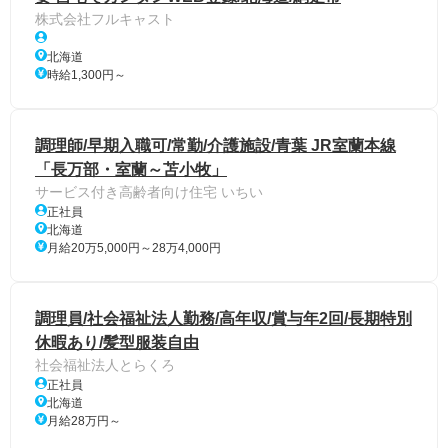
株式会社フルキャスト
北海道
時給1,300円～
調理師/早期入職可/常勤/介護施設/青葉 JR室蘭本線
「長万部・室蘭～苫小牧」
サービス付き高齢者向け住宅 いちい
正社員
北海道
月給20万5,000円～28万4,000円
調理員/社会福祉法人勤務/高年収/賞与年2回/長期特別
休暇あり/髪型服装自由
社会福祉法人とらくろ
正社員
北海道
月給28万円～