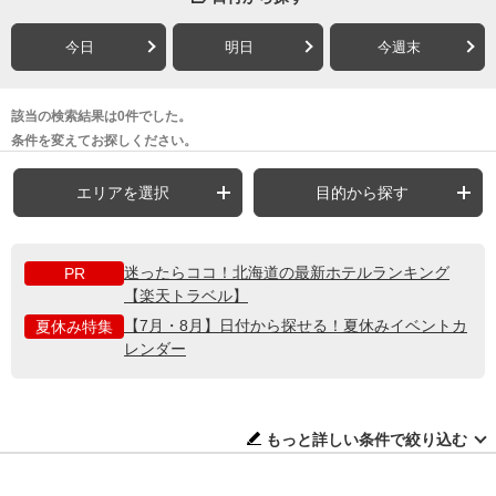
今日
明日
今週末
該当の検索結果は0件でした。
条件を変えてお探しください。
エリアを選択
目的から探す
迷ったらココ！北海道の最新ホテルランキング
PR
【楽天トラベル】
【7月・8月】日付から探せる！夏休みイベントカ
夏休み特集
レンダー
もっと詳しい条件で絞り込む