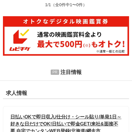
1/1
（全0件中1〜0件）
注目情報
求人情報
日払いOKで即日収入/仕分け・シール貼り/単発1日～
好きな日だけでOK!日払いで即金GET/来社&面接不
要 自宅でカンタンWEB登録/北海道/網走市