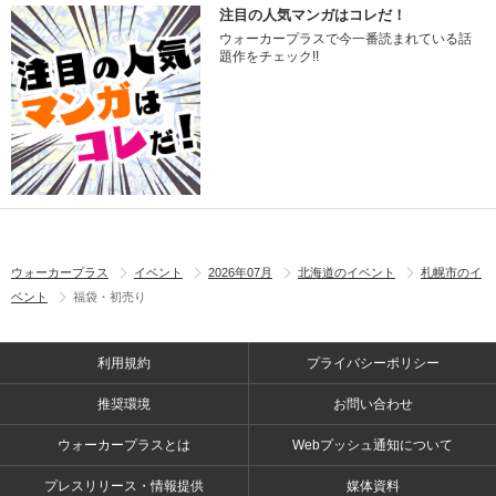
注目の人気マンガはコレだ！
ウォーカープラスで今一番読まれている話
題作をチェック!!
ウォーカープラス
イベント
2026年07月
北海道のイベント
札幌市のイ
ベント
福袋・初売り
利用規約
プライバシーポリシー
推奨環境
お問い合わせ
ウォーカープラスとは
Webプッシュ通知について
プレスリリース・情報提供
媒体資料