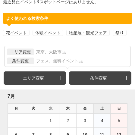
最近見たイベント&スポットページはありません。
よく使われる検索条件
花イベント
体験イベント
物産展・観光フェア
祭り
エリア変更
東京、大阪市
など
条件変更
フェス、無料イベント
など
エリア変更
条件変更
7月
月
火
水
木
金
土
日
1
2
3
4
5
6
7
8
9
10
11
12