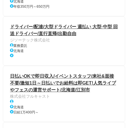
北海道
年収350万円～650万円
ドライバー/配達/大型ドライバー 週払い 大型·中型 回
送ドライバー/直行直帰/出勤自由
ジソーテック株式会社
業務委託
北海道
日払いOKで即日収入/イベントスタッフ/来社&面接
不要/激短1日～日払いでお給料は即GET!人気ライブ
やフェスの運営サポート/北海道/江別市
株式会社フルキャスト
北海道
日給1万400円～