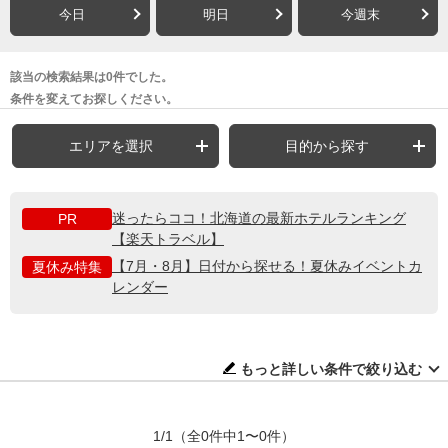
今日
明日
今週末
該当の検索結果は0件でした。
条件を変えてお探しください。
エリアを選択
目的から探す
迷ったらココ！北海道の最新ホテルランキング
PR
【楽天トラベル】
【7月・8月】日付から探せる！夏休みイベントカ
夏休み特集
レンダー
もっと詳しい条件で絞り込む
1/1
（全0件中1〜0件）