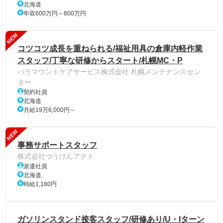
北海道
年収600万円～800万円
NEW
コツコツ成長を重ねられる/福祉用具の倉庫内軽作業
スタッフ/丁寧な研修からスタート/札幌MC・P
パラマウントケアサービス株式会社 札幌メンテナンスセン
ター
契約社員
北海道
月給19万6,000円～
NEW
事務サポートスタッフ
株式会社つうけんアクト
派遣社員
北海道
時給1,180円
ガソリンスタンド接客スタッフ/研修あり/U・Iターン