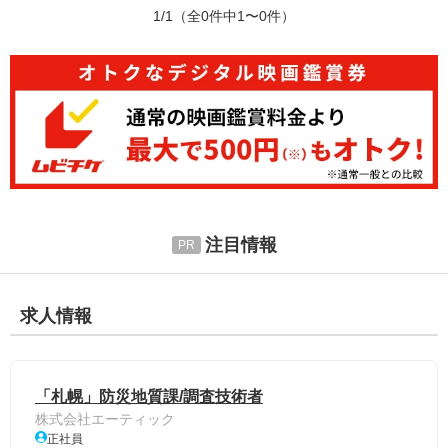
1/1
（全0件中1〜0件）
注目情報
求人情報
「札幌」防災地質課/調査技術者
株式会社エーティック
正社員