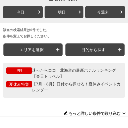
今日
明日
今週末
該当の検索結果は0件でした。
条件を変えてお探しください。
エリアを選択
目的から探す
迷ったらココ！北海道の最新ホテルランキング
PR
【楽天トラベル】
【7月・8月】日付から探せる！夏休みイベントカ
夏休み特集
レンダー
もっと詳しい条件で絞り込む