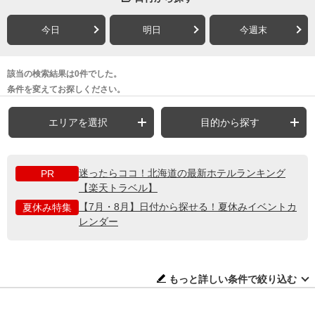
今日
明日
今週末
該当の検索結果は0件でした。
条件を変えてお探しください。
エリアを選択
目的から探す
迷ったらココ！北海道の最新ホテルランキング
PR
【楽天トラベル】
【7月・8月】日付から探せる！夏休みイベントカ
夏休み特集
レンダー
もっと詳しい条件で絞り込む