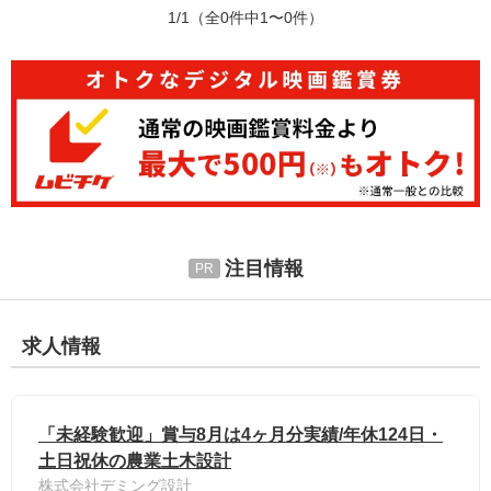
1/1
（全0件中1〜0件）
注目情報
求人情報
「未経験歓迎」賞与8月は4ヶ月分実績/年休124日・
土日祝休の農業土木設計
株式会社デミング設計