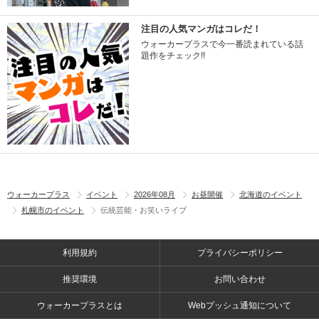
注目の人気マンガはコレだ！
ウォーカープラスで今一番読まれている話
題作をチェック!!
ウォーカープラス
イベント
2026年08月
お昼開催
北海道のイベント
札幌市のイベント
伝統芸能・お笑いライブ
利用規約
プライバシーポリシー
推奨環境
お問い合わせ
ウォーカープラスとは
Webプッシュ通知について