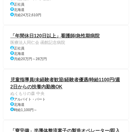
正社員
北海道
月給24万2,610円
「年間休日120日以上」看護師/急性期病院
医療法人同仁会 函館記念病院
正社員
北海道
月給20万円～28万円
児童指導員/未経験者歓迎/経験者優遇/時給1100円/週
2日からの扶養内勤務OK
ぬくもりの森 中央
アルバイト・パート
北海道
時給1,100円～
「寮完備」半導体整流素子の製造オペレーター/即入