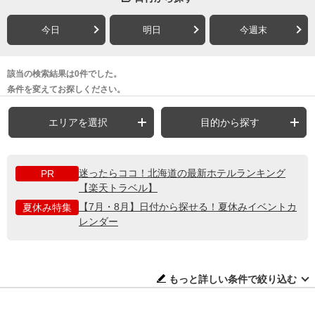
今日
明日
今週末
該当の検索結果は0件でした。
条件を変えてお探しください。
エリアを選択
目的から探す
迷ったらココ！北海道の最新ホテルランキング
PR
【楽天トラベル】
【7月・8月】日付から探せる！夏休みイベントカ
夏休み特集
レンダー
もっと詳しい条件で絞り込む