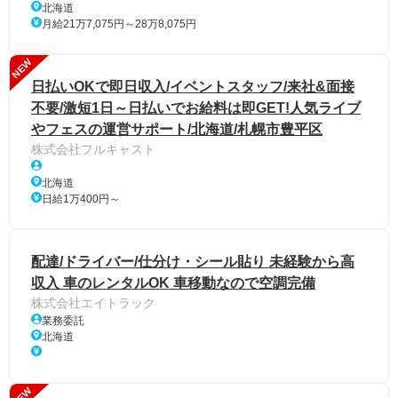
北海道
月給21万7,075円～28万8,075円
NEW
日払いOKで即日収入/イベントスタッフ/来社&面接
不要/激短1日～日払いでお給料は即GET!人気ライブ
やフェスの運営サポート/北海道/札幌市豊平区
株式会社フルキャスト
北海道
日給1万400円～
配達/ドライバー/仕分け・シール貼り 未経験から高
収入 車のレンタルOK 車移動なので空調完備
株式会社エイトラック
業務委託
北海道
NEW