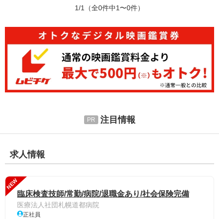
1/1
（全0件中1〜0件）
注目情報
求人情報
NEW
臨床検査技師/常勤/病院/退職金あり/社会保険完備
医療法人社団札幌道都病院
正社員