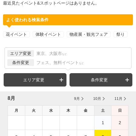
最近見たイベント&スポットページはありません。
よく使われる検索条件
花イベント
体験イベント
物産展・観光フェア
祭り
エリア変更
東京、大阪市
など
条件変更
フェス、無料イベント
など
エリア変更
条件変更
8月
9月
10月
11月
月
火
水
木
金
土
日
1
2