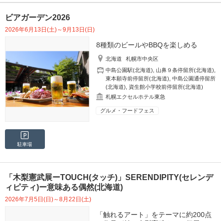
ビアガーデン2026
2026年6月13日(土)～9月13日(日)
8種類のビールやBBQを楽しめる
北海道
札幌市中央区
中島公園駅(北海道)
,
山鼻９条停留所(北海道)
,
東本願寺前停留所(北海道)
,
中島公園通停留所
(北海道)
,
資生館小学校前停留所(北海道)
札幌エクセルホテル東急
グルメ・フードフェス
駐車場
「木梨憲武展ーTOUCH(タッチ)」SERENDIPITY(セレンデ
ィピティ)ー意味ある偶然(北海道)
2026年7月5日(日)～8月22日(土)
「触れるアート」をテーマに約200点