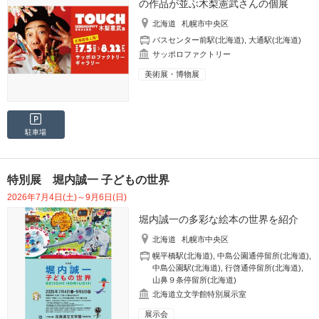
の作品が並ぶ木梨憲武さんの個展
北海道
札幌市中央区
バスセンター前駅(北海道)
,
大通駅(北海道)
サッポロファクトリー
美術展・博物展
駐車場
特別展 堀内誠一 子どもの世界
2026年7月4日(土)～9月6日(日)
堀内誠一の多彩な絵本の世界を紹介
北海道
札幌市中央区
幌平橋駅(北海道)
,
中島公園通停留所(北海道)
,
中島公園駅(北海道)
,
行啓通停留所(北海道)
,
山鼻９条停留所(北海道)
北海道立文学館特別展示室
展示会