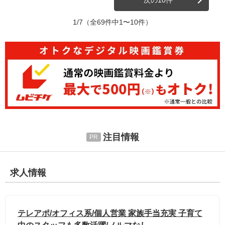
1/7
（全69件中1〜10件）
注目情報
求人情報
テレアポ/オフィス系/個人営業 家族手当充実 子育て