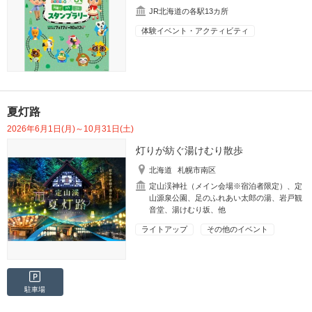
JR北海道の各駅13カ所
体験イベント・アクティビティ
夏灯路
2026年6月1日(月)～10月31日(土)
灯りが紡ぐ湯けむり散歩
北海道
札幌市南区
定山渓神社（メイン会場※宿泊者限定）、定
山源泉公園、足のふれあい太郎の湯、岩戸観
音堂、湯けむり坂、他
ライトアップ
その他のイベント
駐車場