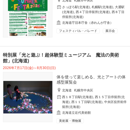
北海道
札幌市中央区
さっぽろ駅(北海道)
,
札幌駅(北海道)
,
大通駅
(北海道)
,
西４丁目停留所(北海道)
,
西８丁目
停留所(北海道)
北海道庁旧本庁舎（赤れんが庁舎）
フェスティバル・パレード
展示会
特別展「光と遊ぶ！超体験型ミュージアム 魔法の美術
館」(北海道)
2026年7月17日(金)～8月30日(日)
体を使って楽しめる、光とアートの体
感型展覧会
北海道
札幌市中央区
西１８丁目駅(北海道)
,
西１５丁目停留所(北
海道)
,
西１１丁目駅(北海道)
,
中央区役所前停
留所(北海道)
北海道立近代美術館
美術展・博物展