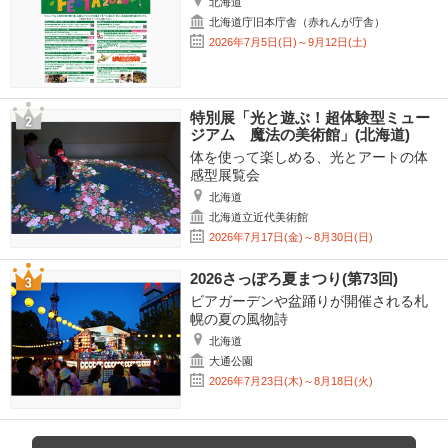
北海道
北海道庁旧本庁舎（赤れんが庁舎）
2026年7月5日(日)～9月12日(土)
特別展「光と遊ぶ！超体験型ミュー
ジアム 魔法の美術館」(北海道)
体を使って楽しめる、光とアートの体
感型展覧会
北海道
北海道立近代美術館
2026年7月17日(金)～8月30日(日)
2026さっぽろ夏まつり(第73回)
ビアガーデンや盆踊りが開催される札
幌の夏の風物詩
北海道
大通公園
2026年7月23日(木)～8月18日(火)