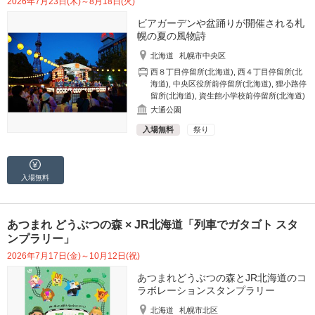
2026年7月23日(木)～8月18日(火)
ビアガーデンや盆踊りが開催される札
幌の夏の風物詩
北海道
札幌市中央区
西８丁目停留所(北海道)
,
西４丁目停留所(北
海道)
,
中央区役所前停留所(北海道)
,
狸小路停
留所(北海道)
,
資生館小学校前停留所(北海道)
大通公園
入場無料
祭り
入場無料
あつまれ どうぶつの森 × JR北海道「列車でガタゴト スタ
ンプラリー」
2026年7月17日(金)～10月12日(祝)
あつまれどうぶつの森とJR北海道のコ
ラボレーションスタンプラリー
北海道
札幌市北区