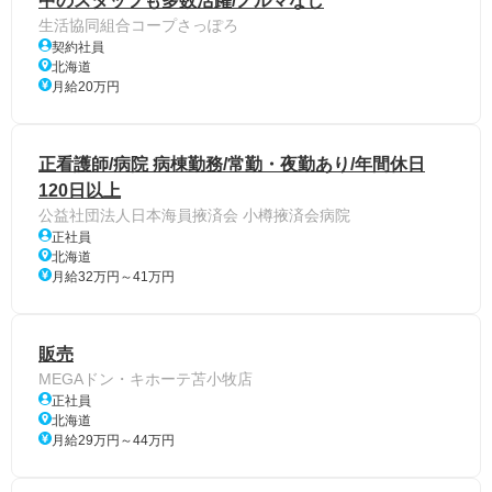
中のスタッフも多数活躍/ノルマなし
生活協同組合コープさっぽろ
契約社員
北海道
月給20万円
正看護師/病院 病棟勤務/常勤・夜勤あり/年間休日
120日以上
公益社団法人日本海員掖済会 小樽掖済会病院
正社員
北海道
月給32万円～41万円
販売
MEGAドン・キホーテ苫小牧店
正社員
北海道
月給29万円～44万円