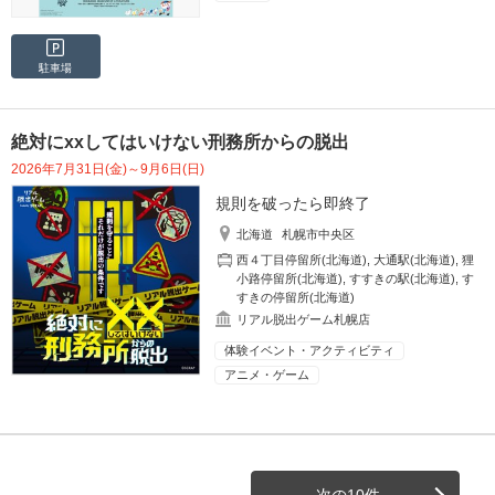
駐車場
絶対にxxしてはいけない刑務所からの脱出
2026年7月31日(金)～9月6日(日)
規則を破ったら即終了
北海道
札幌市中央区
西４丁目停留所(北海道)
,
大通駅(北海道)
,
狸
小路停留所(北海道)
,
すすきの駅(北海道)
,
す
すきの停留所(北海道)
リアル脱出ゲーム札幌店
体験イベント・アクティビティ
アニメ・ゲーム
次の10件