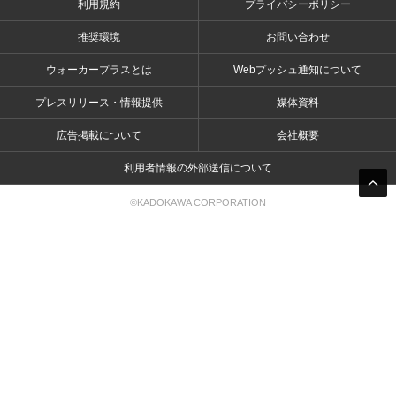
利用規約
プライバシーポリシー
推奨環境
お問い合わせ
ウォーカープラスとは
Webプッシュ通知について
プレスリリース・情報提供
媒体資料
広告掲載について
会社概要
利用者情報の外部送信について
©KADOKAWA CORPORATION