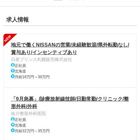
求人情報
NEW
地元で働くNISSANの営業/未経験歓迎/県外転勤なし/
賞与あり/インセンティブあり
日産プリンス札幌販売株式会社
正社員
北海道
月給18万円～30万円
「9月急募」/診療放射線技師/日勤常勤/クリニック/整
形外科/外科
祐川整形外科医院
正社員
北海道
月給32万円～35万円