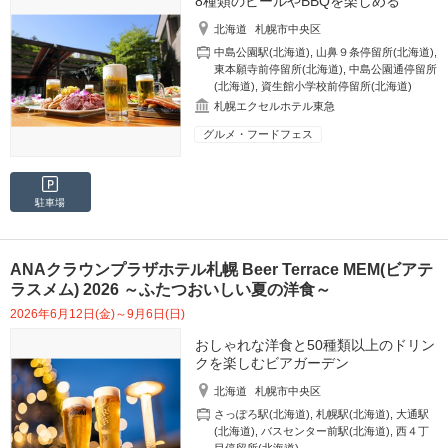
8種類のビールやBBQを楽しめる
北海道
札幌市中央区
中島公園駅(北海道)
,
山鼻９条停留所(北海道)
,
東本願寺前停留所(北海道)
,
中島公園通停留所
(北海道)
,
資生館小学校前停留所(北海道)
札幌エクセルホテル東急
グルメ・フードフェス
駐車場
ANAクラウンプラザホテル札幌 Beer Terrace MEM(ビアテ
ラスメム) 2026 ～ふたつおいしい夏の洋食～
2026年6月12日(金)～9月6日(日)
おしゃれな洋食と50種類以上のドリン
クを楽しむビアガーデン
北海道
札幌市中央区
さっぽろ駅(北海道)
,
札幌駅(北海道)
,
大通駅
(北海道)
,
バスセンター前駅(北海道)
,
西４丁