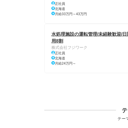
正社員
北海道
月給33万円～43万円
水処理施設の運転管理/未経験歓迎/日勤
用8割
株式会社フジワーク
正社員
北海道
月給24万円～
テ
テー