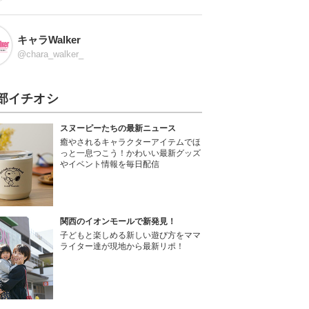
キャラWalker
@chara_walker_
部イチオシ
スヌーピーたちの最新ニュース
癒やされるキャラクターアイテムでほ
っと一息つこう！かわいい最新グッズ
やイベント情報を毎日配信
関西のイオンモールで新発見！
子どもと楽しめる新しい遊び方をママ
ライター達が現地から最新リポ！