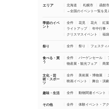
エリア
北海道
札幌市
函館
→全国のイベント一覧を見
全件
花見
花火
紅
季節のイベ
ント
ライトアップ
年中行事
クリスマスイベント
福
全件
祭り
フェスティ
祭り
全件
バーゲンセール
食べる・買
う
物産展・観光フェア
商
全件
美術展・博物展
文化・芸
術・スポー
映画イベント
舞台・演
ツ
全件
動物関連イベント
趣味・生活
全件
体験イベント・ア
その他