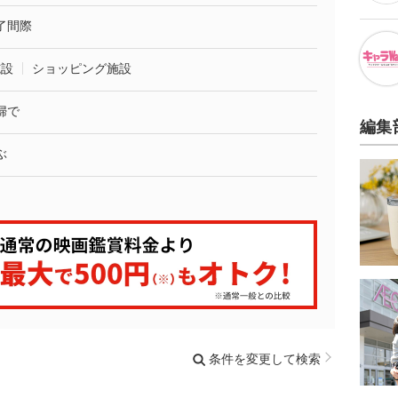
了間際
施設
ショッピング施設
婦で
編集
ぶ
条件を変更して検索