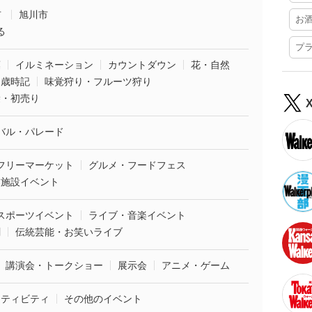
市
旭川市
お
る
プ
葉
イルミネーション
カウントダウン
花・自然
・歳時記
味覚狩り・フルーツ狩り
袋・初売り
バル・パレード
フリーマーケット
グルメ・フードフェス
業施設イベント
スポーツイベント
ライブ・音楽イベント
劇
伝統芸能・お笑いライブ
講演会・トークショー
展示会
アニメ・ゲーム
クティビティ
その他のイベント