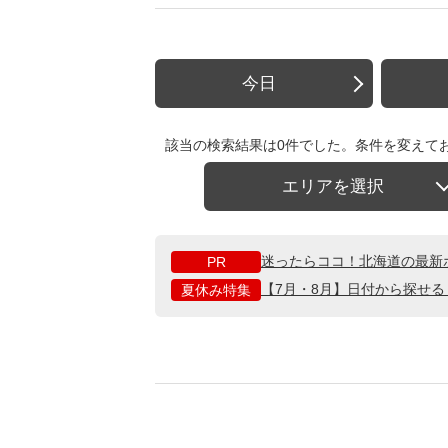
今日
該当の検索結果は0件でした。条件を変えて
エリアを選択
迷ったらココ！北海道の最新
PR
【7月・8月】日付から探せ
夏休み特集