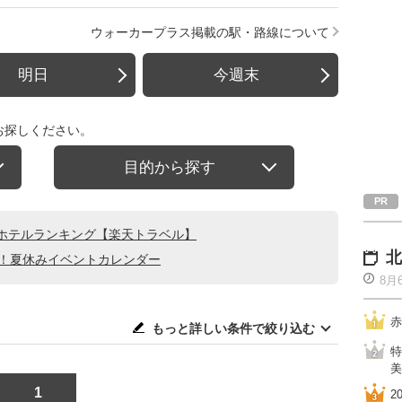
ウォーカープラス掲載の駅・路線について
明日
今週末
お探しください。
目的から探す
ホテルランキング【楽天トラベル】
北
る！夏休みイベントカレンダー
8月
赤
もっと詳しい条件で絞り込む
特
美
1
2