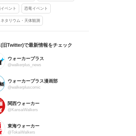
酒イベント
恐竜イベント
ラネタリウム・天体観測
X(旧Twitter)で最新情報をチェック
ウォーカープラス
@walkerplus_news
ウォーカープラス漫画部
@walkerpluscomic
関西ウォーカー
@KansaiWalkers
東海ウォーカー
@TokaiWalkers