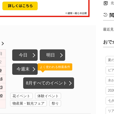
北
閲
最近見
おで
月
日
今日
明日
夏
2
よく使われる検索条件
今週末
9
ビ
16
水
8月すべてのイベント
23
20
30
花イベント
体験イベント
七
物産展・観光フェア
祭り
リ