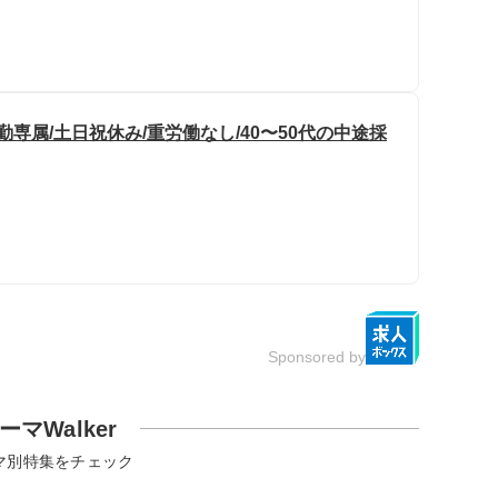
専属/土日祝休み/重労働なし/40〜50代の中途採
Sponsored by
ーマWalker
マ別特集をチェック