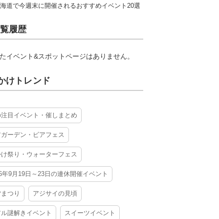
海道で今週末に開催されるおすすめイベント20選
覧履歴
たイベント&スポットページはありません。
かけトレンド
の注目イベント・催しまとめ
アガーデン・ビアフェス
かけ祭り・ウォーターフェス
26年9月19日～23日の連休開催イベント
夕まつり
アジサイの見頃
アル謎解きイベント
スイーツイベント