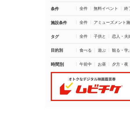
全件
無料イベント
終
条件
全件
アミューズメント
施設条件
全件
子供と
恋人・夫
タグ
目的別
食べる
遊ぶ
観る・学
時間別
午前中
お昼
夕方・夜