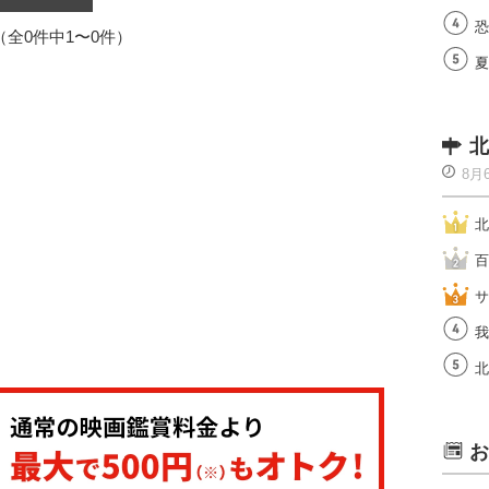
恐
1（全0件中1〜0件）
夏
北
8月
北
百
サ
我
北
お