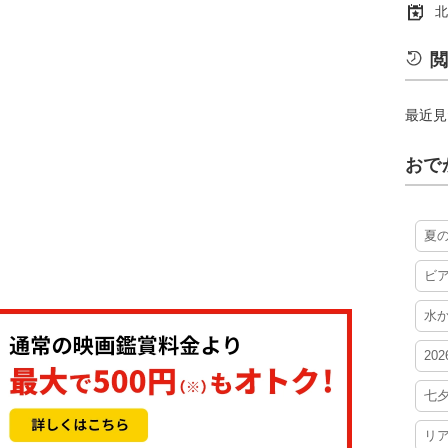
北
閲
最近見
おで
夏
ビ
水
20
七
リ