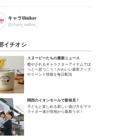
キャラWalker
@chara_walker_
部イチオシ
スヌーピーたちの最新ニュース
癒やされるキャラクターアイテムでほ
っと一息つこう！かわいい最新グッズ
やイベント情報を毎日配信
関西のイオンモールで新発見！
子どもと楽しめる新しい遊び方をママ
ライター達が現地から最新リポ！