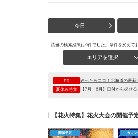
今日
該当の検索結果は0件でした。条件を変えて
エリアを選択
迷ったらココ！北海道の最新
PR
【7月・8月】日付から探せ
夏休み特集
【花火特集】花火大会の開催予
開催予定
カレン