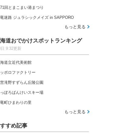
71回とまこまい港まつり
竜迷路 ジュラシックメイズ in SAPPORO
もっと見る
海道おでかけスポットランキング
8日 9:32更新
海道立近代美術館
ッポロファクトリー
営滝野すずらん丘陵公園
っぽろばんけいスキー場
竜町ひまわりの里
もっと見る
すすめ記事