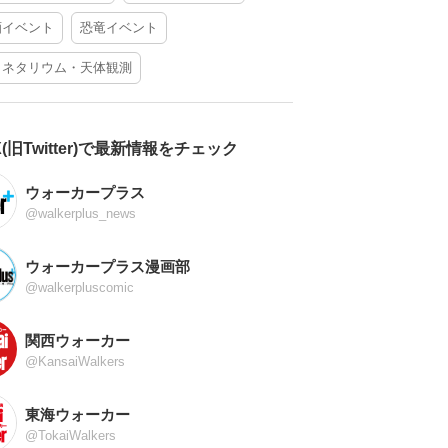
酒イベント
恐竜イベント
ラネタリウム・天体観測
X(旧Twitter)で最新情報をチェック
ウォーカープラス
@walkerplus_news
ウォーカープラス漫画部
@walkerpluscomic
関西ウォーカー
@KansaiWalkers
東海ウォーカー
@TokaiWalkers