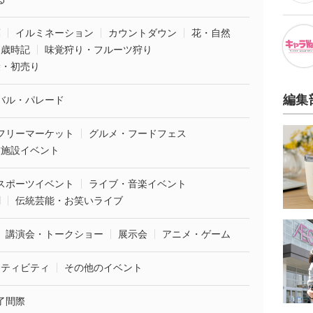
葉
イルミネーション
カウントダウン
花・自然
・歳時記
味覚狩り・フルーツ狩り
袋・初売り
編集
バル・パレード
フリーマーケット
グルメ・フードフェス
業施設イベント
スポーツイベント
ライブ・音楽イベント
劇
伝統芸能・お笑いライブ
講演会・トークショー
展示会
アニメ・ゲーム
クティビティ
その他のイベント
了間際