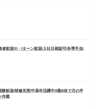
者歓迎/U・Iターン歓迎/入社日相談可/冬季手当/
験歓迎/研修充実/中高年活躍中/4勤4休で月の半
ツ作業