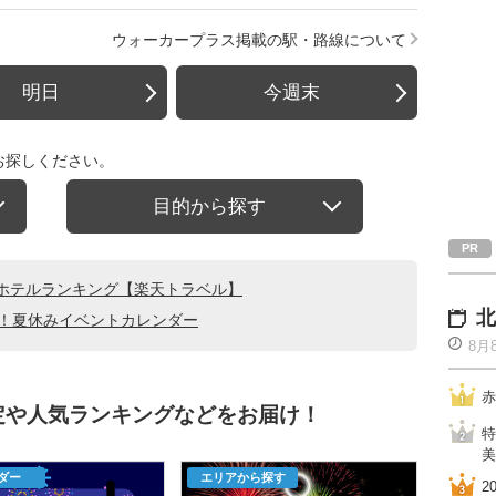
ウォーカープラス掲載の駅・路線について
明日
今週末
お探しください。
目的から探す
ホテルランキング【楽天トラベル】
北
る！夏休みイベントカレンダー
8月
赤
定や人気ランキングなどをお届け！
特
美
ダー
エリアから探す
2