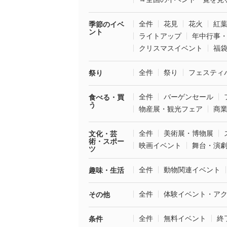
全件
花見
花火
紅
季節のイベ
ント
ライトアップ
年中行事
クリスマスイベント
福
全件
祭り
フェスティ
祭り
全件
バーゲンセール
食べる・買
う
物産展・観光フェア
商
全件
美術展・博物展
文化・芸
術・スポー
映画イベント
舞台・演
ツ
全件
動物関連イベント
趣味・生活
全件
体験イベント・ア
その他
全件
無料イベント
終
条件