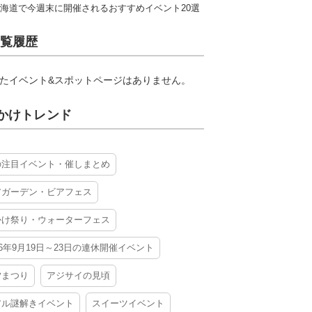
海道で今週末に開催されるおすすめイベント20選
覧履歴
たイベント&スポットページはありません。
かけトレンド
の注目イベント・催しまとめ
アガーデン・ビアフェス
かけ祭り・ウォーターフェス
26年9月19日～23日の連休開催イベント
夕まつり
アジサイの見頃
アル謎解きイベント
スイーツイベント