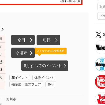
お
プ
月
日
今日
明日
2
よく使われる検索条件
今週末
9
16
8月すべてのイベント
23
30
花イベント
体験イベント
物産展・観光フェア
祭り
市
旭川市
る