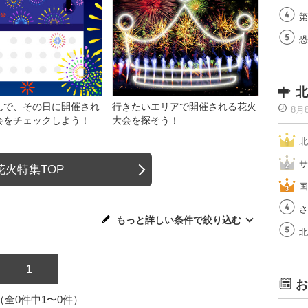
第
恐
北
んで、その日に開催され
行きたいエリアで開催される花火
8月
会をチェックしよう！
大会を探そう！
北
サ
花火特集TOP
国
さ
もっと詳しい条件で絞り込む
北
1
お
1（全0件中1〜0件）