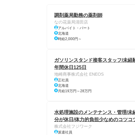
調剤薬局勤務の薬剤師
なの花薬局清田店
アルバイト・パート
北海道
時給2,000円～
ガソリンスタンド接客スタッフ/未経験
年間休日125日
地崎商事株式会社 ENEOS
正社員
北海道
月給19万円～28万円
水処理施設のメンテナンス・管理/未経
分が休日/体力的負担少なめのコツコ
株式会社フジワーク
派遣社員