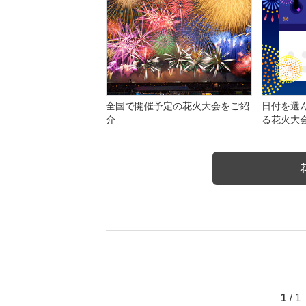
全国で開催予定の花火大会をご紹
日付を選
介
る花火大
1
/ 