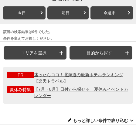
今日
明日
今週末
該当の検索結果は0件でした。
条件を変えてお探しください。
エリアを選択
目的から探す
迷ったらココ！北海道の最新ホテルランキング
PR
【楽天トラベル】
【7月・8月】日付から探せる！夏休みイベントカ
夏休み特集
レンダー
もっと詳しい条件で絞り込む