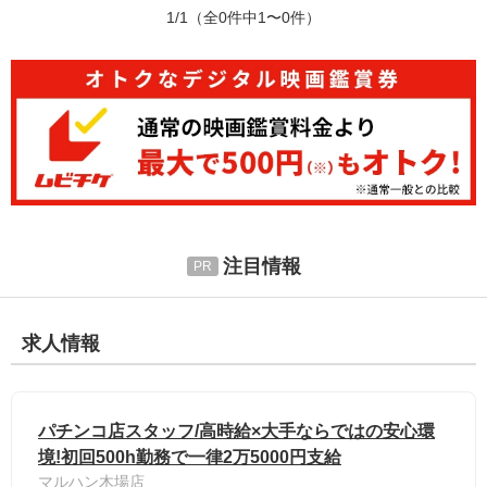
1/1
（全0件中1〜0件）
注目情報
求人情報
パチンコ店スタッフ/高時給×大手ならではの安心環
境!初回500h勤務で一律2万5000円支給
マルハン木場店