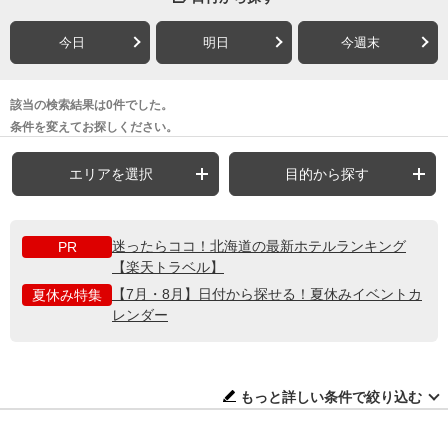
今日
明日
今週末
該当の検索結果は0件でした。
条件を変えてお探しください。
エリアを選択
目的から探す
迷ったらココ！北海道の最新ホテルランキング
PR
【楽天トラベル】
【7月・8月】日付から探せる！夏休みイベントカ
夏休み特集
レンダー
もっと詳しい条件で絞り込む