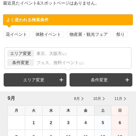
最近見たイベント&スポットページはありません。
よく使われる検索条件
花イベント
体験イベント
物産展・観光フェア
祭り
エリア変更
東京、大阪市
など
条件変更
フェス、無料イベント
など
エリア変更
条件変更
9月
8月
10月
11月
月
火
水
木
金
土
日
1
2
3
4
5
6