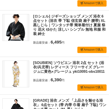
Amazonで購入
[ロシェル] ジギーズショップ メンズ 浴衣 6
点セット (浴衣 帯 下駄 信玄袋 扇子 腰帯) XL
黒しじら｜ワンタッチ帯 簡単着付け 夏服 祭
り 花火 ゆかた 涼しい シンプル 無地 和服 和
装 紳士
6,495
新品最安値：
円
Amazonで購入
[SOUBIEN] ソウビエン 浴衣 2点 セット (浴
衣/兵児帯) レディース フリーサイズ グレー
ジュに黄色×グレージュ ykt10091-obs10011
6,390
新品最安値：
円
Amazonで購入
[GRADE] 浴衣 メンズ 「上品さを魅せる浴
衣」 6点セット (帯 内帯 巾着 扇子 下駄) ワン