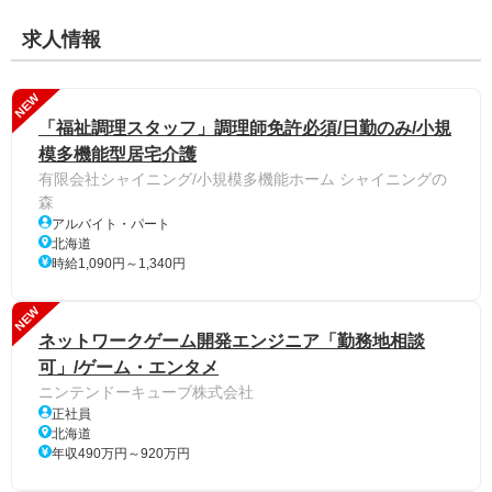
求人情報
NEW
「福祉調理スタッフ」調理師免許必須/日勤のみ/小規
模多機能型居宅介護
有限会社シャイニング/小規模多機能ホーム シャイニングの
森
アルバイト・パート
北海道
時給1,090円～1,340円
NEW
ネットワークゲーム開発エンジニア「勤務地相談
可」/ゲーム・エンタメ
ニンテンドーキューブ株式会社
正社員
北海道
年収490万円～920万円