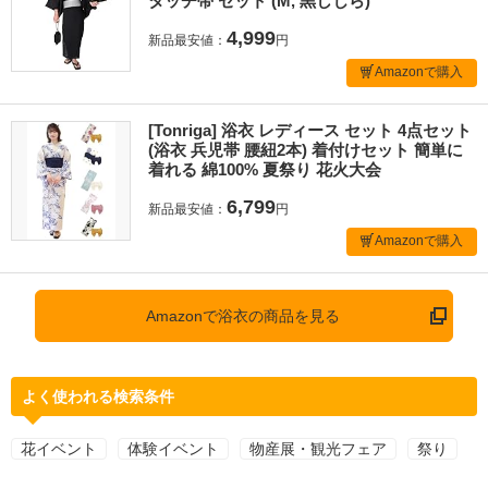
タッチ帯 セット (M, 黒しじら)
4,999
新品最安値：
円
Amazonで購入
[Tonriga] 浴衣 レディース セット 4点セット
(浴衣 兵児帯 腰紐2本) 着付けセット 簡単に
着れる 綿100% 夏祭り 花火大会
6,799
新品最安値：
円
Amazonで購入
Amazonで浴衣の商品を見る
よく使われる検索条件
花イベント
体験イベント
物産展・観光フェア
祭り