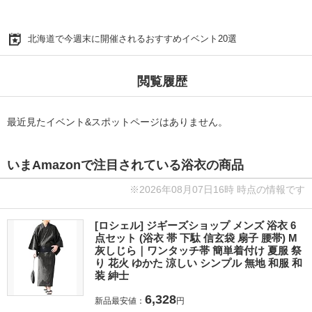
北海道で今週末に開催されるおすすめイベント20選
閲覧履歴
最近見たイベント&スポットページはありません。
いまAmazonで注目されている浴衣の商品
※2026年08月07日16時 時点の情報です
[ロシェル] ジギーズショップ メンズ 浴衣 6
点セット (浴衣 帯 下駄 信玄袋 扇子 腰帯) M
灰しじら｜ワンタッチ帯 簡単着付け 夏服 祭
り 花火 ゆかた 涼しい シンプル 無地 和服 和
装 紳士
6,328
新品最安値：
円