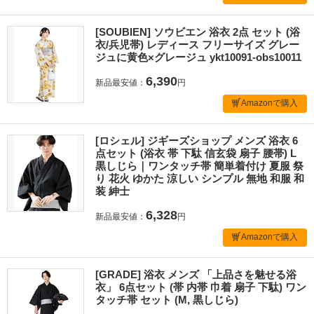
[SOUBIEN] ソウビエン 浴衣 2点 セット (浴
衣/兵児帯) レディース フリーサイズ グレー
ジュに黄色×グレージュ ykt10091-obs10011
6,390
新品最安値：
円
Amazonで購入
[ロシェル] ジギーズショップ メンズ 浴衣 6
点セット (浴衣 帯 下駄 信玄袋 扇子 腰帯) L
黒しじら｜ワンタッチ帯 簡単着付け 夏服 祭
り 花火 ゆかた 涼しい シンプル 無地 和服 和
装 紳士
6,328
新品最安値：
円
Amazonで購入
[GRADE] 浴衣 メンズ 「上品さを魅せる浴
衣」 6点セット (帯 内帯 巾着 扇子 下駄) ワン
タッチ帯 セット (M, 黒しじら)