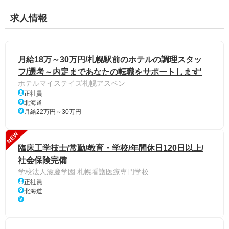
求人情報
月給18万～30万円/札幌駅前のホテルの調理スタッ
フ/選考～内定まであなたの転職をサポートします'
ホテルマイステイズ札幌アスペン
正社員
北海道
月給22万円～30万円
NEW
臨床工学技士/常勤/教育・学校/年間休日120日以上/
社会保険完備
学校法人滋慶学園 札幌看護医療専門学校
正社員
北海道