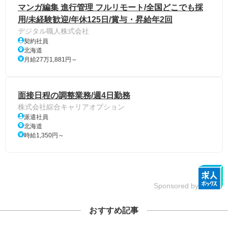
マンガ編集 進行管理 フルリモート/全国どこでも採
用/未経験歓迎/年休125日/賞与・昇給年2回
デジタル職人株式会社
契約社員
北海道
月給27万1,881円～
面接日程の調整業務/週4日勤務
株式会社綜合キャリアオプション
派遣社員
北海道
時給1,350円～
Sponsored by
おすすめ記事