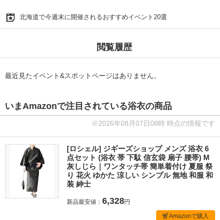
北海道で今週末に開催されるおすすめイベント20選
閲覧履歴
最近見たイベント&スポットページはありません。
いまAmazonで注目されている浴衣の商品
※2026年08月07日08時 時点の情報です
[ロシェル] ジギーズショップ メンズ 浴衣 6
点セット (浴衣 帯 下駄 信玄袋 扇子 腰帯) M
灰しじら｜ワンタッチ帯 簡単着付け 夏服 祭
り 花火 ゆかた 涼しい シンプル 無地 和服 和
装 紳士
6,328
新品最安値：
円
Amazonで購入