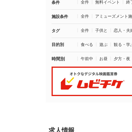
全件
無料イベント
終
条件
全件
アミューズメント
施設条件
全件
子供と
恋人・夫
タグ
目的別
食べる
遊ぶ
観る・学
時間別
午前中
お昼
夕方・夜
求人情報