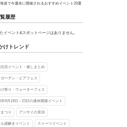
海道で今週末に開催されるおすすめイベント20選
覧履歴
たイベント&スポットページはありません。
かけトレンド
の注目イベント・催しまとめ
アガーデン・ビアフェス
かけ祭り・ウォーターフェス
26年9月19日～23日の連休開催イベント
夕まつり
アジサイの見頃
アル謎解きイベント
スイーツイベント