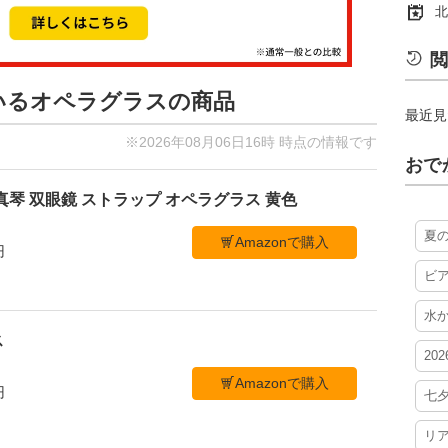
北
閲
ているオペラグラスの商品
最近見
※2026年08月06日16時 時点の情報です
おで
真琴 双眼鏡 ストラップ オペラグラス 黄色
夏
Amazonで購入
円
ビ
水
ス
20
Amazonで購入
円
七
リ