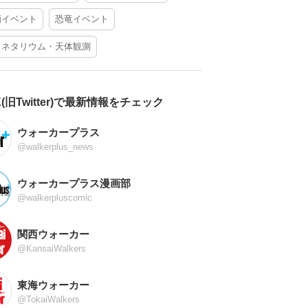
酒イベント
恐竜イベント
ラネタリウム・天体観測
X(旧Twitter)で最新情報をチェック
ウォーカープラス
@walkerplus_news
ウォーカープラス漫画部
@walkerpluscomic
関西ウォーカー
@KansaiWalkers
東海ウォーカー
@TokaiWalkers