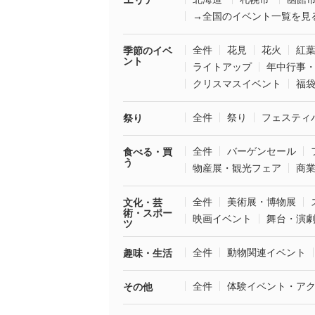
→全国のイベント一覧を見
全件
花見
花火
紅
季節のイベ
ント
ライトアップ
年中行事
クリスマスイベント
福
全件
祭り
フェスティ
祭り
全件
バーゲンセール
食べる・買
う
物産展・観光フェア
商
全件
美術展・博物展
文化・芸
術・スポー
映画イベント
舞台・演
ツ
全件
動物関連イベント
趣味・生活
全件
体験イベント・ア
その他