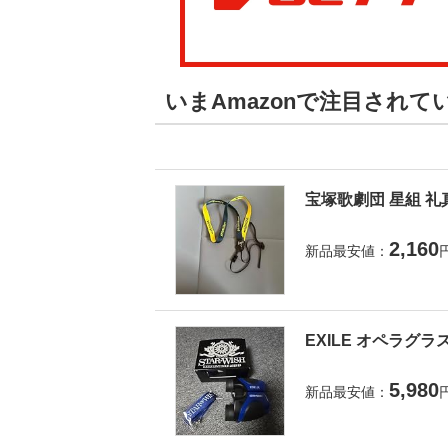
いまAmazonで注目され
宝塚歌劇団 星組 礼
2,160
新品最安値：
EXILE オペラグラ
5,980
新品最安値：