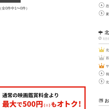
恐
1（全0件中1〜0件）
夏
北
8月
北
百
サ
我
北
お