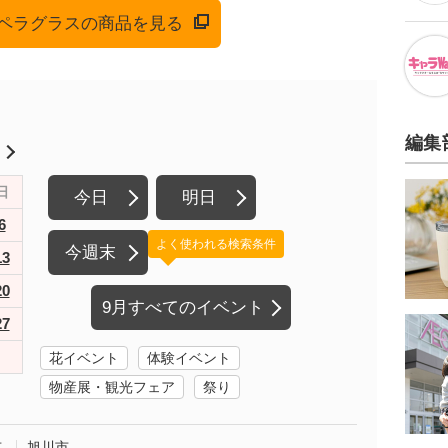
でオペラグラスの商品を見る
編集
月
日
今日
明日
6
よく使われる検索条件
今週末
13
20
9月すべてのイベント
27
花イベント
体験イベント
物産展・観光フェア
祭り
市
旭川市