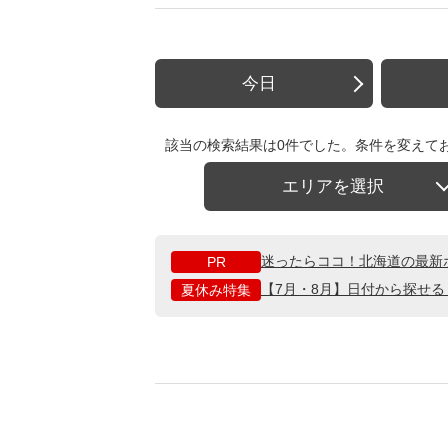
今日
該当の検索結果は0件でした。条件を変えて
エリアを選択
迷ったらココ！北海道の最新
PR
【7月・8月】日付から探せ
夏休み特集