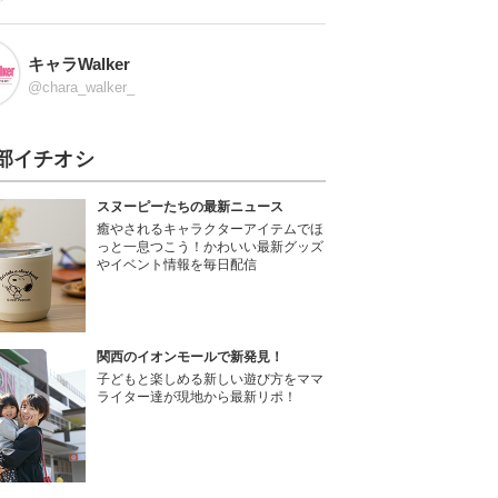
キャラWalker
@chara_walker_
部イチオシ
スヌーピーたちの最新ニュース
癒やされるキャラクターアイテムでほ
っと一息つこう！かわいい最新グッズ
やイベント情報を毎日配信
関西のイオンモールで新発見！
子どもと楽しめる新しい遊び方をママ
ライター達が現地から最新リポ！