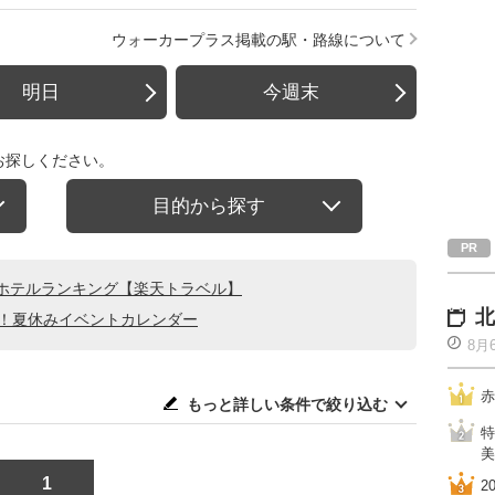
ウォーカープラス掲載の駅・路線について
明日
今週末
お探しください。
目的から探す
ホテルランキング【楽天トラベル】
北
る！夏休みイベントカレンダー
8月
赤
もっと詳しい条件で絞り込む
特
美
1
2