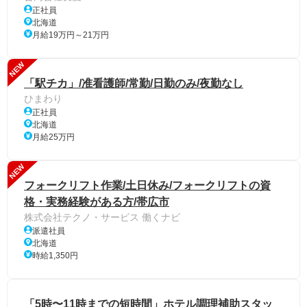
正社員
北海道
月給19万円～21万円
NEW
「駅チカ」/准看護師/常勤/日勤のみ/夜勤なし
ひまわり
正社員
北海道
月給25万円
NEW
フォークリフト作業/土日休み/フォークリフトの資
格・実務経験がある方/帯広市
株式会社テクノ・サービス 働くナビ
派遣社員
北海道
時給1,350円
「5時〜11時までの短時間」ホテル調理補助スタッ