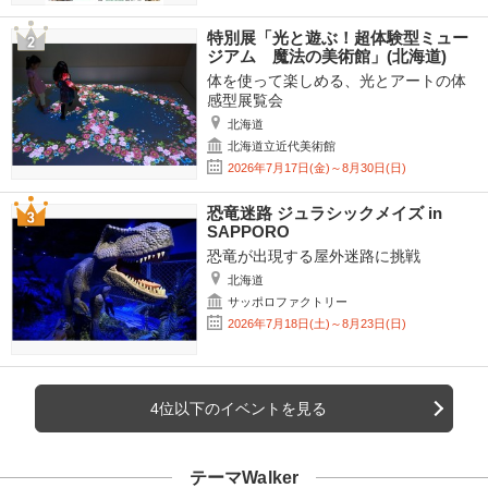
特別展「光と遊ぶ！超体験型ミュー
ジアム 魔法の美術館」(北海道)
体を使って楽しめる、光とアートの体
感型展覧会
北海道
北海道立近代美術館
2026年7月17日(金)～8月30日(日)
恐竜迷路 ジュラシックメイズ in
SAPPORO
恐竜が出現する屋外迷路に挑戦
北海道
サッポロファクトリー
2026年7月18日(土)～8月23日(日)
4位以下のイベントを見る
テーマWalker