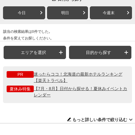
今日
明日
今週末
該当の検索結果は0件でした。
条件を変えてお探しください。
エリアを選択
目的から探す
迷ったらココ！北海道の最新ホテルランキング
PR
【楽天トラベル】
【7月・8月】日付から探せる！夏休みイベントカ
夏休み特集
レンダー
もっと詳しい条件で絞り込む