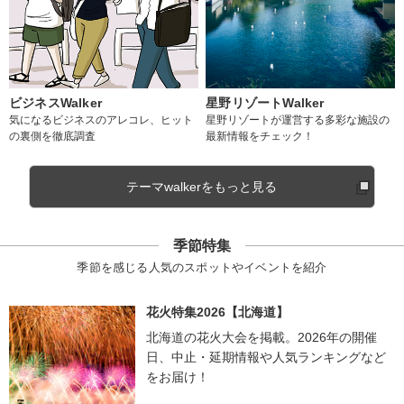
ビジネスWalker
星野リゾートWalker
気になるビジネスのアレコレ、ヒット
星野リゾートが運営する多彩な施設の
の裏側を徹底調査
最新情報をチェック！
テーマwalkerをもっと見る
季節特集
季節を感じる人気のスポットやイベントを紹介
花火特集2026【北海道】
北海道の花火大会を掲載。2026年の開催
日、中止・延期情報や人気ランキングなど
をお届け！