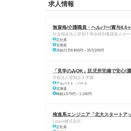
求人情報
無資格/介護職員・ヘルパー/賞与4.4
社会福祉法人登別千寿会特別養護老人ホー
正社員
北海道
月給21万8,800円～35万200円
「見学のみOK」託児所完備で安心!
学校法人登別立正学園
アルバイト・パート
北海道
時給1,075円～1,100円
推進系エンジニア「北大スタートアッ
Letara株式会社
正社員