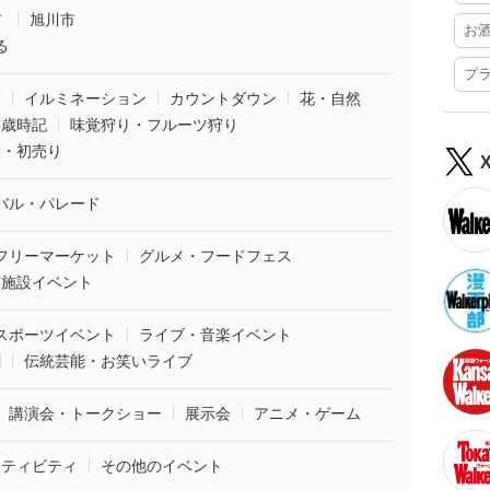
市
旭川市
お
る
プ
葉
イルミネーション
カウントダウン
花・自然
・歳時記
味覚狩り・フルーツ狩り
袋・初売り
バル・パレード
フリーマーケット
グルメ・フードフェス
業施設イベント
スポーツイベント
ライブ・音楽イベント
劇
伝統芸能・お笑いライブ
講演会・トークショー
展示会
アニメ・ゲーム
クティビティ
その他のイベント