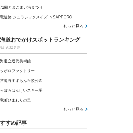
71回とまこまい港まつり
竜迷路 ジュラシックメイズ in SAPPORO
もっと見る
海道おでかけスポットランキング
8日 9:32更新
海道立近代美術館
ッポロファクトリー
営滝野すずらん丘陵公園
っぽろばんけいスキー場
竜町ひまわりの里
もっと見る
すすめ記事