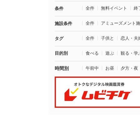
全件
無料イベント
終
条件
全件
アミューズメント
施設条件
全件
子供と
恋人・夫
タグ
目的別
食べる
遊ぶ
観る・学
時間別
午前中
お昼
夕方・夜