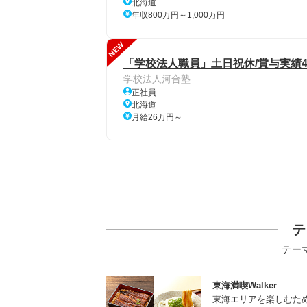
北海道
年収800万円～1,000万円
NEW
「学校法人職員」土日祝休/賞与実績4
学校法人河合塾
正社員
北海道
月給26万円～
テ
テー
東海満喫Walker
東海エリアを楽しむた