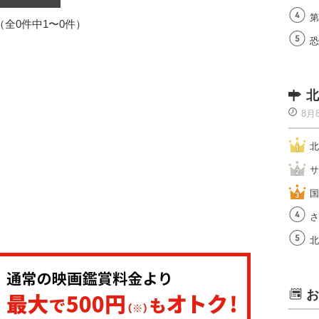
第
1（全0件中1〜0件）
恐
北
8月
北
サ
国
さ
北
お