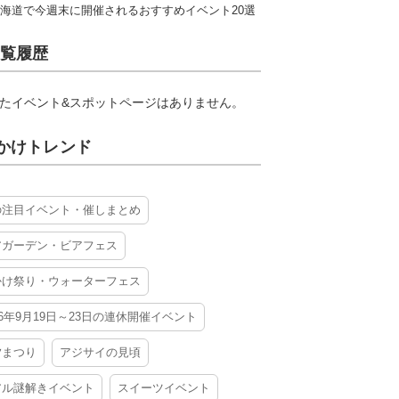
海道で今週末に開催されるおすすめイベント20選
覧履歴
たイベント&スポットページはありません。
かけトレンド
の注目イベント・催しまとめ
アガーデン・ビアフェス
かけ祭り・ウォーターフェス
26年9月19日～23日の連休開催イベント
夕まつり
アジサイの見頃
アル謎解きイベント
スイーツイベント