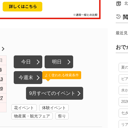
北
閲
最近見
おで
月
日
今日
明日
夏
6
よく使われる検索条件
今週末
13
ビ
20
水
9月すべてのイベント
27
20
花イベント
体験イベント
七
物産展・観光フェア
祭り
リ