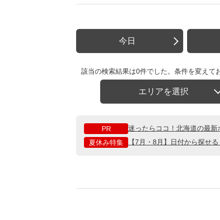
今日
該当の検索結果は0件でした。条件を変えて
エリアを選択
迷ったらココ！北海道の最新
PR
【7月・8月】日付から探せ
夏休み特集