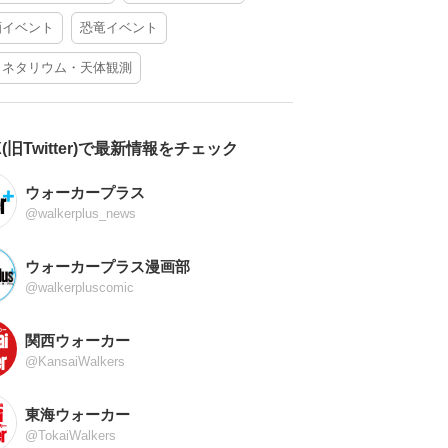
酒イベント
恐竜イベント
ラネタリウム・天体観測
X(旧Twitter)で最新情報をチェック
ウォーカープラス
@walkerplus_news
ウォーカープラス漫画部
@walkerpluscomic
関西ウォーカー
@KansaiWalkers
東海ウォーカー
@TokaiWalkers