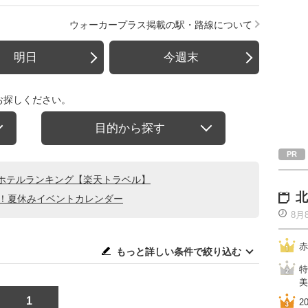
ウォーカープラス掲載の駅・路線について
明日
今週末
お探しください。
目的から探す
ホテルランキング【楽天トラベル】
北
る！夏休みイベントカレンダー
8月
赤
もっと詳しい条件で絞り込む
特
美
1
2