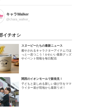
キャラWalker
@chara_walker_
部イチオシ
スヌーピーたちの最新ニュース
癒やされるキャラクターアイテムでほ
っと一息つこう！かわいい最新グッズ
やイベント情報を毎日配信
関西のイオンモールで新発見！
子どもと楽しめる新しい遊び方をママ
ライター達が現地から最新リポ！