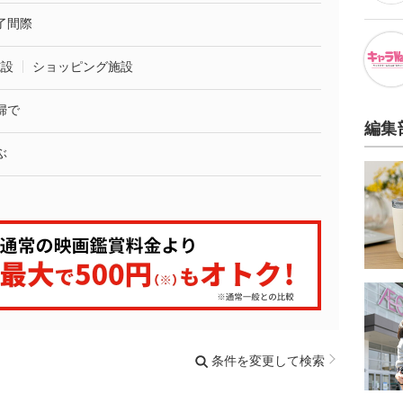
了間際
施設
ショッピング施設
婦で
編集
ぶ
条件を変更して検索