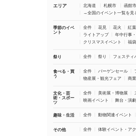
エリア
北海道
札幌市
函館
→全国のイベント一覧を見
全件
花見
花火
紅
季節のイベ
ント
ライトアップ
年中行事
クリスマスイベント
福
全件
祭り
フェスティ
祭り
全件
バーゲンセール
食べる・買
う
物産展・観光フェア
商
全件
美術展・博物展
文化・芸
術・スポー
映画イベント
舞台・演
ツ
全件
動物関連イベント
趣味・生活
全件
体験イベント・ア
その他