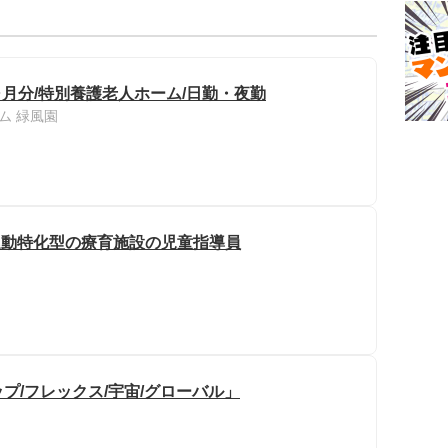
ヶ月分/特別養護老人ホーム/日勤・夜勤
ム 緑風園
運動特化型の療育施設の児童指導員
プ/フレックス/宇宙/グローバル」