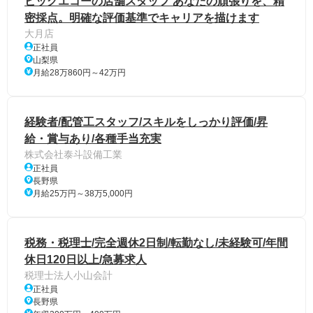
ビッグエコーの店舗スタッフ あなたの頑張りを、精
密採点。明確な評価基準でキャリアを描けます
大月店
正社員
山梨県
月給28万860円～42万円
経験者/配管工スタッフ/スキルをしっかり評価/昇
給・賞与あり/各種手当充実
株式会社泰斗設備工業
正社員
長野県
月給25万円～38万5,000円
税務・税理士/完全週休2日制/転勤なし/未経験可/年間
休日120日以上/急募求人
税理士法人小山会計
正社員
長野県