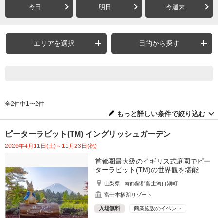
今日
明日
今週末
エリアを選択
目的から探す
全2件中1〜2件
もっと詳しい条件で絞り込む
ピーターラビット(TM) イングリッシュガーデン
2026年4月11日(土)～11月23日(祝)
首都圏最大級のイギリス式庭園でピー
ターラビット(TM)の世界観を堪能
山梨県
南都留郡富士河口湖町
富士本栖湖リゾート
入場無料
商業施設のイベント