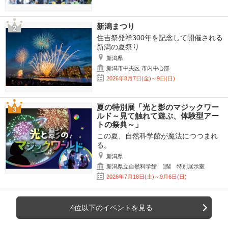
新潟まつり
住吉祭発祥300年を記念して開催される
新潟の夏祭り
新潟県
新潟市中央区 市内中心部
2026年8月7日(金)～9日(日)
夏の特別展「光と影のマジックワー
ルド～見て触れて遊ぶ、体験型アー
トの祭典～」
この夏、自然科学館が魔法につつまれ
る。
新潟県
新潟県立自然科学館 1階 特別展示室
2026年7月18日(土)～9月6日(日)
4位以下のイベントを見る