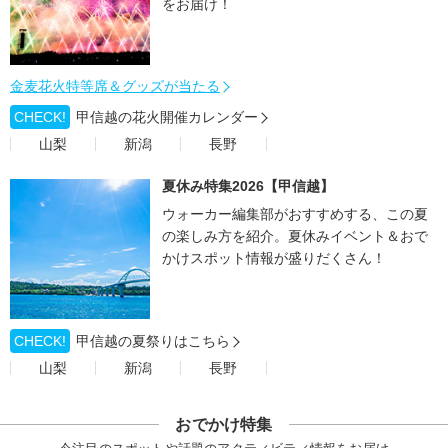
をお届け！
金麦花火特等席＆グッズが当たる
CHECK!
甲信越の花火開催カレンダー
山梨
新潟
長野
夏休み特集2026【甲信越】
ウォーカー編集部がおすすめする、この夏
の楽しみ方を紹介。夏休みイベント＆おで
かけスポット情報が盛りだくさん！
CHECK!
甲信越の夏祭りはこちら
山梨
新潟
長野
おでかけ特集