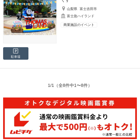
くす
山梨県
富士吉田市
富士急ハイランド
商業施設のイベント
駐車場
1/1
（全8件中1〜8件）