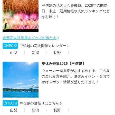
甲信越の花火大会を掲載。2026年の開催
日、中止・延期情報や人気ランキングなど
をお届け！
金麦花火特等席＆グッズが当たる
CHECK!
甲信越の花火開催カレンダー
山梨
新潟
長野
夏休み特集2026【甲信越】
ウォーカー編集部がおすすめする、この夏
の楽しみ方を紹介。夏休みイベント＆おで
かけスポット情報が盛りだくさん！
CHECK!
甲信越の夏祭りはこちら
山梨
新潟
長野