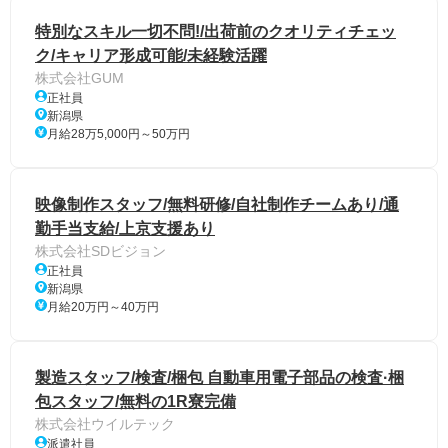
特別なスキル一切不問!/出荷前のクオリティチェッ
ク/キャリア形成可能/未経験活躍
株式会社GUM
正社員
新潟県
月給28万5,000円～50万円
映像制作スタッフ/無料研修/自社制作チームあり/通
勤手当支給/上京支援あり
株式会社SDビジョン
正社員
新潟県
月給20万円～40万円
製造スタッフ/検査/梱包 自動車用電子部品の検査·梱
包スタッフ/無料の1R寮完備
株式会社ウイルテック
派遣社員