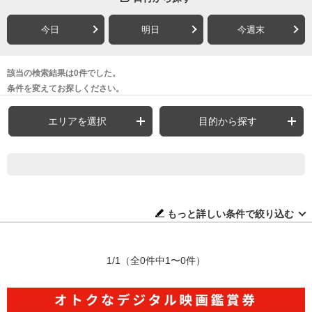
今日
明日
今週末
該当の検索結果は0件でした。
条件を変えてお探しください。
エリアを選択
目的から探す
もっと詳しい条件で絞り込む
1/1
（全0件中1〜0件）